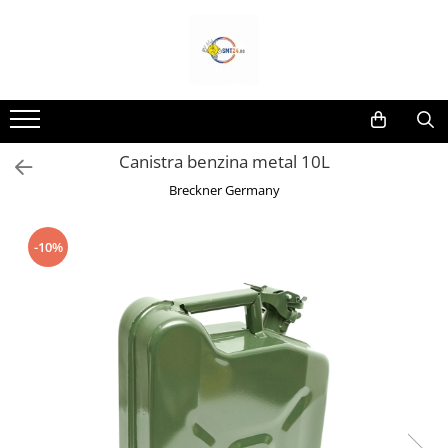
Toate Produsele
Lampi Solare&Proiectoare
Proiectoare Led
Canistra benzina metal 10L
Accesorii Electrice
Breckner Germany
Aplice Led-Neoane
Lampi Solare Stradale
-10%
Lampi Stradale
Led Bar & Proiectoare Auto
Led Bar
Proiectoare Auto,Atv,Moto
Camere Video Supraveghere
Compresoare & Generatoare
Accesorii