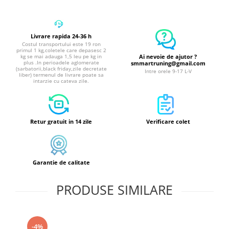
Atomizoare & Motopompe
Drujbe
Livrare rapida 24-36 h
Electrocasnice
Costul transportului este 19 ron
primul 1 kg,coletele care depasesc 2
Ai nevoie de ajutor ?
kg se mai adauga 1,5 leu pe kg in
Gard Electric
plus .In perioadele aglomerate
smmartruning@gmail.com
(sarbatorii,black friday,zile decretate
Intre orele 9-17 L-V
Hidrofoare
liber) termenul de livrare poate sa
intarzie cu cateva zile.
MotoCoase & Masina de tuns iarba
Casa Gradina Bricolaj
Jucarii Exterior
Retur gratuit in 14 zile
Verificare colet
Aparat de Spalat
Corturi Pavilioane
Garantie de calitate
Scari
Aparate De Sudura si Accesorii
PRODUSE SIMILARE
Aparate de Sudura
Masca Sudura
-4%