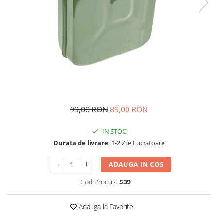
Compresoare Aer
Generatoare Curent
Scule & Echipamente Auto
Redresoare Auto
Dulap-Scule-Truse
Consumabile,Accesorii
Cricuri Hidraulice Auto
Polizoare & Rotopercutoare &
99,00 RON
89,00 RON
Bormasina
Masini de Gaurit & Rotopercutoare
IN STOC
Durata de livrare:
1-2 Zile Lucratoare
Polizoare&Flexuri
Rotopercutoare
ADAUGA IN COS
Drujba & Motocoasa & Fierastrau &
Cod Produs:
539
Circular
Circulare
Adauga la Favorite
Accesorii & Consumabile