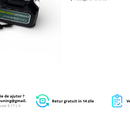
ie de ajutor ?
uning@gmail.com
Retur gratuit in 14 zile
Ve
orele 9-17 L-V