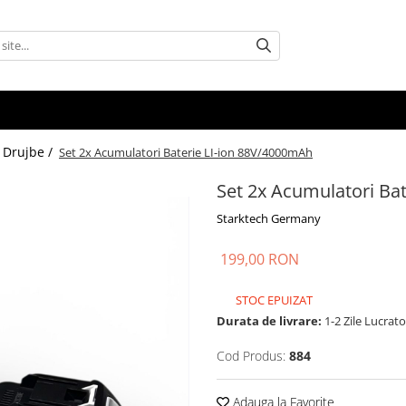
Drujbe /
Set 2x Acumulatori Baterie LI-ion 88V/4000mAh
Set 2x Acumulatori Ba
Starktech Germany
199,00 RON
STOC EPUIZAT
Durata de livrare:
1-2 Zile Lucrat
Cod Produs:
884
Adauga la Favorite