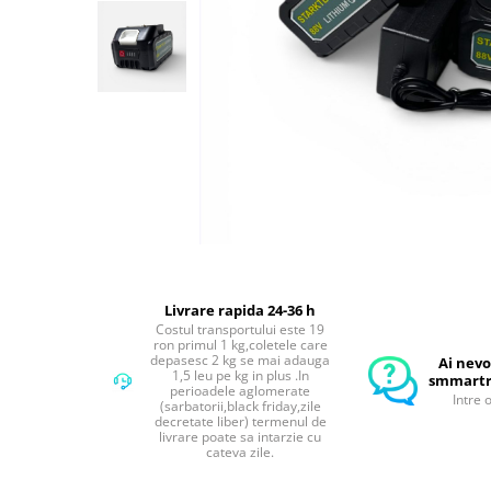
Compresoare Aer
Generatoare Curent
Scule & Echipamente Auto
Redresoare Auto
Dulap-Scule-Truse
Consumabile,Accesorii
Cricuri Hidraulice Auto
Polizoare & Rotopercutoare &
Bormasina
Masini de Gaurit & Rotopercutoare
Livrare rapida 24-36 h
Polizoare&Flexuri
Costul transportului este 19
ron primul 1 kg,coletele care
depasesc 2 kg se mai adauga
Rotopercutoare
Ai nevo
1,5 leu pe kg in plus .In
smmartr
perioadele aglomerate
Drujba & Motocoasa & Fierastrau &
Intre 
(sarbatorii,black friday,zile
Circular
decretate liber) termenul de
livrare poate sa intarzie cu
Circulare
cateva zile.
Accesorii & Consumabile