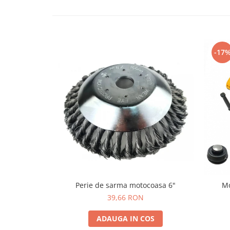
Atomizoare & Motopompe
Drujbe
Electrocasnice
-17
Gard Electric
Hidrofoare
MotoCoase & Masina de tuns iarba
Casa Gradina Bricolaj
Jucarii Exterior
Aparat de Spalat
Corturi Pavilioane
Scari
Aparate De Sudura si Accesorii
Perie de sarma motocoasa 6"
Mo
Aparate de Sudura
39,66 RON
Masca Sudura
ADAUGA IN COS