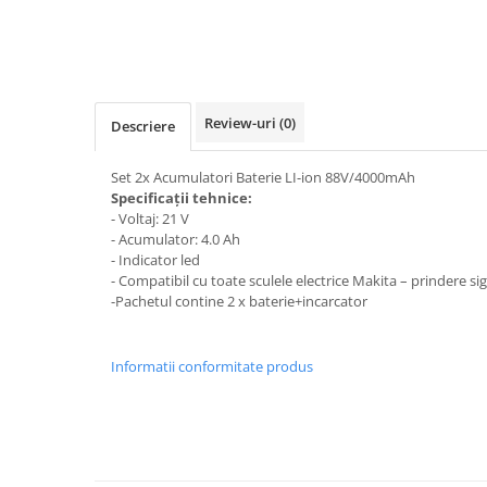
Review-uri
(0)
Descriere
Set 2x Acumulatori Baterie LI-ion 88V/4000mAh
Specificații tehnice:
- Voltaj: 21 V
- Acumulator: 4.0 Ah
- Indicator led
- Compatibil cu toate sculele electrice Makita – prindere sig
-Pachetul contine 2 x baterie+incarcator
Informatii conformitate produs