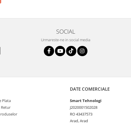
SOCIAL
Urmareste-ne in social media
DATE COMERCIALE
 Plata
Smart Tehnologi
e Retur
J2020001502028
Produselor
RO 43437573
Arad, Arad