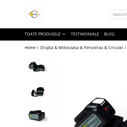
Toate Produsele
Lampi Solare&Proiectoare
TOATE PRODUSELE
TESTIMONIALE
BLOG
Proiectoare Led
Accesorii Electrice
Home /
Drujba & Motocoasa & Fierastrau & Circular /
Aplice Led-Neoane
Lampi Solare Stradale
Lampi Stradale
Led Bar & Proiectoare Auto
Led Bar
Proiectoare Auto,Atv,Moto
Camere Video Supraveghere
Compresoare & Generatoare
Accesorii