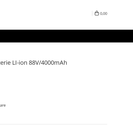
0,00
terie LI-ion 88V/4000mAh
oare