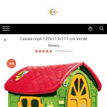
Toate Produsele
Lampi Solare&Proiectoare
Proiectoare Led
Casuta copii 120x113x111 cm Verde
Accesorii Electrice
Dohany
Aplice Led-Neoane
3 Review-uri
Lampi Solare Stradale
Lampi Stradale
-6%
Led Bar & Proiectoare Auto
Led Bar
Proiectoare Auto,Atv,Moto
Camere Video Supraveghere
Compresoare & Generatoare
Accesorii