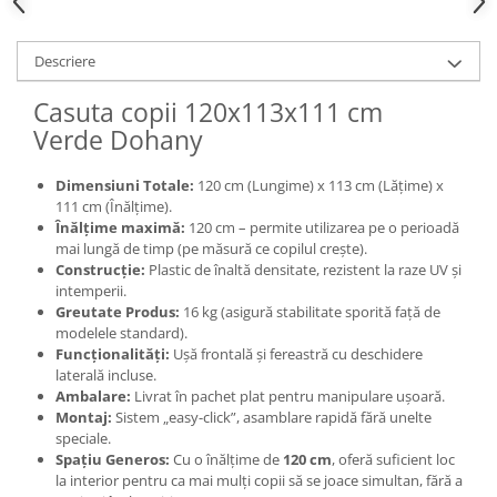
Descriere
Casuta copii 120x113x111 cm
Verde Dohany
Dimensiuni Totale:
120 cm (Lungime) x 113 cm (Lățime) x
111 cm (Înălțime).
Înălțime maximă:
120 cm – permite utilizarea pe o perioadă
mai lungă de timp (pe măsură ce copilul crește).
Construcție:
Plastic de înaltă densitate, rezistent la raze UV și
intemperii.
Greutate Produs:
16 kg (asigură stabilitate sporită față de
modelele standard).
Funcționalități:
Ușă frontală și fereastră cu deschidere
laterală incluse.
Ambalare:
Livrat în pachet plat pentru manipulare ușoară.
Montaj:
Sistem „easy-click”, asamblare rapidă fără unelte
speciale.
Spațiu Generos:
Cu o înălțime de
120 cm
, oferă suficient loc
la interior pentru ca mai mulți copii să se joace simultan, fără a