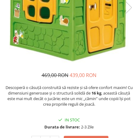
Compresoare Aer
Generatoare Curent
Scule & Echipamente Auto
Redresoare Auto
Dulap-Scule-Truse
Consumabile,Accesorii
Cricuri Hidraulice Auto
Polizoare & Rotopercutoare &
469,00 RON
439,00 RON
Bormasina
Masini de Gaurit & Rotopercutoare
Descoperă o căsuță construită să reziste și să ofere confort maxim! Cu
Polizoare&Flexuri
dimensiuni generoase și o structură solidă de
16 kg
, această căsuță
este mai mult decât o jucărie; este un mic „cămin” unde copiii își pot
Rotopercutoare
crea propriile reguli de joacă.
Drujba & Motocoasa & Fierastrau &
Circular
IN STOC
Circulare
Durata de livrare:
2-3 Zile
Accesorii & Consumabile