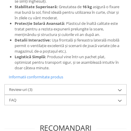
se simți înghesuiți.
Stabilitate Superioară:
Greutatea de
16 kg
asigură o fixare
mai bună la sol, fiind ideală pentru utilizarea în curte, chiar și
în zilele cu vânt moderat.
Protecție Solară Avansată:
Plasticul de înaltă calitate este
tratat pentru a rezista expunerii prelungite la soare,
menținându-și structura și culorile vii an după an.
Detalii Interactive:
Ușa frontală și fereastra laterală mobilă
permit o ventilație excelentă și scenarii de joacă variate (de-a
magazinul, de-a poștașul etc.).
Logistică Simplă:
Produsul vine într-un pachet plat,
optimizat pentru transport sigur, și se asamblează intuitiv în
doar câteva minute.
Informatii conformitate produs
Review-uri
(3)
FAQ
RECOMANDARI