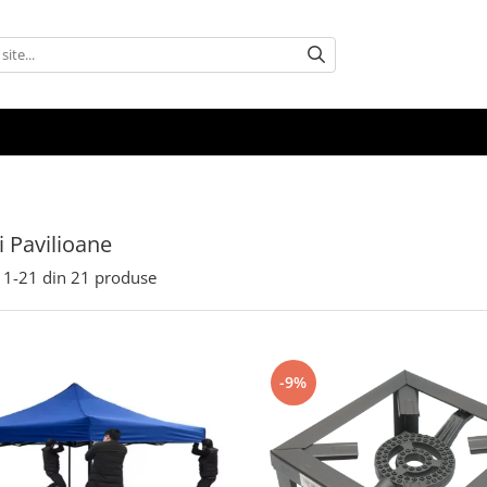
i Pavilioane
1-
21
din
21
produse
-9%