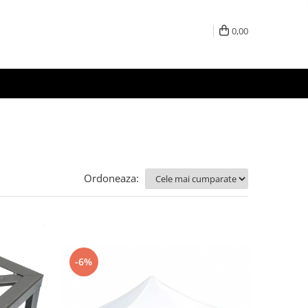
0,00
Ordoneaza:
-6%