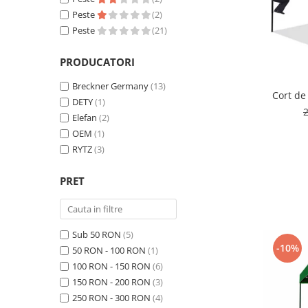
Compresoare Aer
Peste
(2)
Generatoare Curent
Peste
(21)
Scule & Echipamente Auto
PRODUCATORI
Redresoare Auto
Breckner Germany
(13)
Dulap-Scule-Truse
Cort de
DETY
(1)
Consumabile,Accesorii
Elefan
(2)
Cricuri Hidraulice Auto
OEM
(1)
RYTZ
(3)
Polizoare & Rotopercutoare &
Bormasina
PRET
Masini de Gaurit & Rotopercutoare
Polizoare&Flexuri
Rotopercutoare
Sub 50 RON
(5)
-10%
Drujba & Motocoasa & Fierastrau &
50 RON - 100 RON
(1)
Circular
100 RON - 150 RON
(6)
Circulare
150 RON - 200 RON
(3)
250 RON - 300 RON
(4)
Accesorii & Consumabile