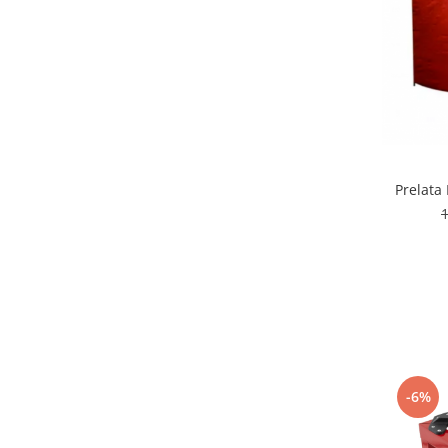
Prelata
-6%