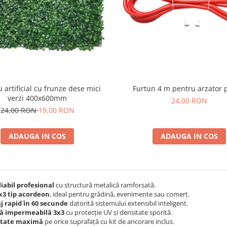
Furtun 4 m pentru arzator 
 artificial cu frunze dese mici
verzi 400x600mm
24,00 RON
24,00 RON
19,00 RON
ADAUGA IN COS
ADAUGA IN COS
liabil profesional
cu structură metalică ramforsată.
x3 tip acordeon
, ideal pentru grădină, evenimente sau comerț.
 rapid în 60 secunde
datorită sistemului extensibil inteligent.
tă impermeabilă 3x3
cu protecție UV și densitate sporită.
litate maximă
pe orice suprafață cu kit de ancorare inclus.