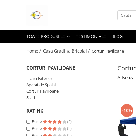
Toate Produsele
Lampi Solare&Proiectoare
TOATE PRODUSELE
TESTIMONIALE
BLOG
Proiectoare Led
Accesorii Electrice
Home /
Casa Gradina Bricolaj /
Corturi Pavilioane
Aplice Led-Neoane
Cortur
CORTURI PAVILIOANE
Lampi Solare Stradale
Afiseaza:
Lampi Stradale
Jucarii Exterior
Aparat de Spalat
Led Bar & Proiectoare Auto
Corturi Pavilioane
Led Bar
Scari
Proiectoare Auto,Atv,Moto
-10%
RATING
Camere Video Supraveghere
Peste
(2)
Compresoare & Generatoare
Peste
(2)
Accesorii
Peste
(2)