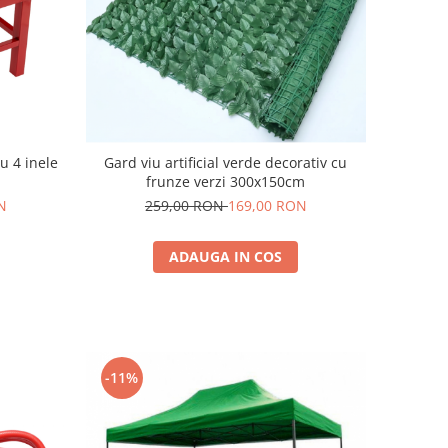
cu 4 inele
Gard viu artificial verde decorativ cu
frunze verzi 300x150cm
N
259,00 RON
169,00 RON
ADAUGA IN COS
-11%