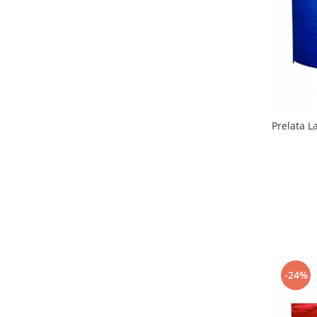
Prelata L
-24%