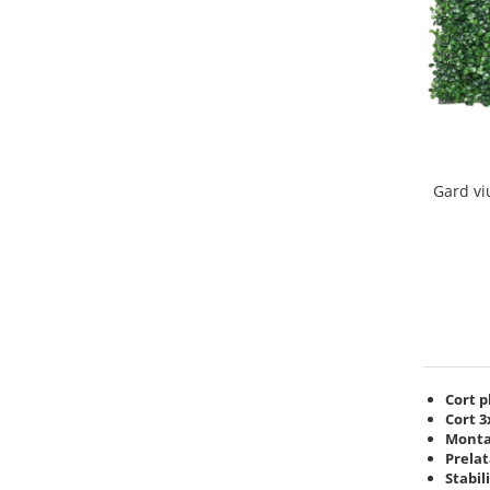
Gard viu
Cort p
Cort 3
Montaj
Prela
Stabi