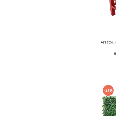
Arzator,P
-21%