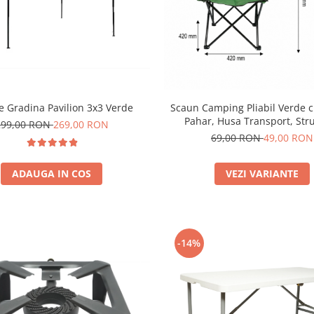
e Gradina Pavilion 3x3 Verde
Scaun Camping Pliabil Verde 
Pahar, Husa Transport, Str
299,00 RON
269,00 RON
Metalica 50x80x80cm
69,00 RON
49,00 RON
ADAUGA IN COS
VEZI VARIANTE
-14%