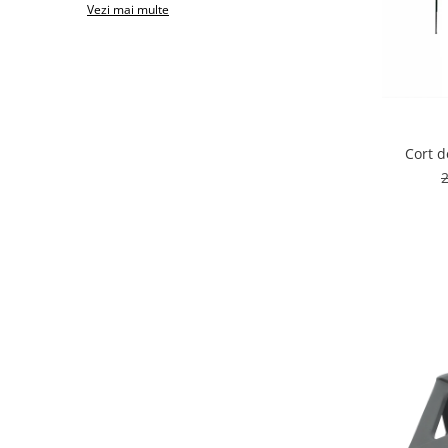
Vezi mai multe
Atomizoare & Motopompe
Drujbe
Electrocasnice
Gard Electric
Hidrofoare
Cort d
MotoCoase & Masina de tuns iarba
Casa Gradina Bricolaj
Jucarii Exterior
Aparat de Spalat
Corturi Pavilioane
Scari
Aparate De Sudura si Accesorii
Aparate de Sudura
Masca Sudura