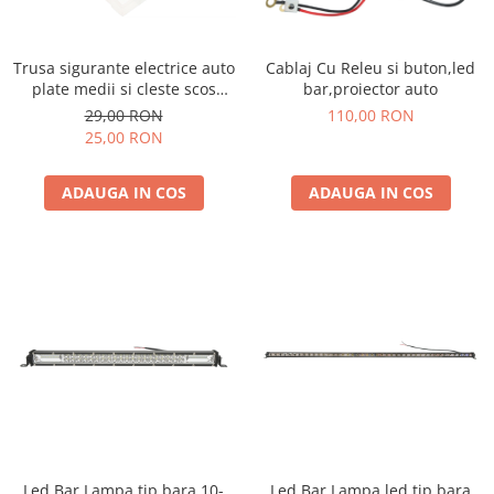
Compresoare Aer
Generatoare Curent
Trusa sigurante electrice auto
Cablaj Cu Releu si buton,led
Scule & Echipamente Auto
plate medii si cleste scos
bar,proiector auto
Redresoare Auto
sigurante 22 piese
29,00 RON
110,00 RON
25,00 RON
Dulap-Scule-Truse
Consumabile,Accesorii
ADAUGA IN COS
ADAUGA IN COS
Cricuri Hidraulice Auto
Polizoare & Rotopercutoare &
Bormasina
Masini de Gaurit & Rotopercutoare
Polizoare&Flexuri
Rotopercutoare
Drujba & Motocoasa & Fierastrau &
Circular
Circulare
Accesorii & Consumabile
Led Bar Lampa tip bara 10-
Led Bar Lampa led tip bara