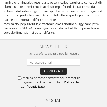
lumina o lumina alba rece foarte puternica,led barul este conceput din
aluminiu usor si rezistent in acelasi timp oferind si o racire rapida
ledurilor,datorita designului sau sport va aduce un plus de design.Led
barul dar si proiectoarele auto sunt folosite in special pentru offroad
dar se pot monta in diferite locuri pe
masina,atv,jeep,suv,utilaje,tractoare,cross,enduro,buggy,barci,jet ski.
Saitul nostru SMT24.ro are o gama variata de Led Bar si proiectoare
auto de dimensiuni si puteri diferite.
NEWSLETTER
Nu rata ofertele si promotiile noastre
Vreau sa primesc newsletter cu promotiile
magazinului. Afla mai multe in
Politica de
Confidentialitate
SOCIAL