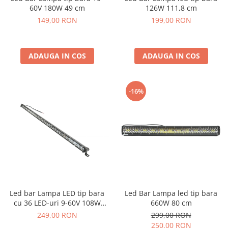
60V 180W 49 cm
126W 111,8 cm
Atomizoare & Motopompe
149,00 RON
199,00 RON
Drujbe
Electrocasnice
ADAUGA IN COS
ADAUGA IN COS
Gard Electric
Hidrofoare
MotoCoase & Masina de tuns iarba
-16%
Casa Gradina Bricolaj
Jucarii Exterior
Aparat de Spalat
Corturi Pavilioane
Scari
Aparate De Sudura si Accesorii
Led bar Lampa LED tip bara
Led Bar Lampa led tip bara
Aparate de Sudura
cu 36 LED-uri 9-60V 108W
660W 80 cm
Masca Sudura
6000K
249,00 RON
299,00 RON
250,00 RON