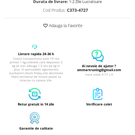
Durata de livrare:
1-2 Zile Lucratoare
Cod Produs:
C373-4727
Adauga la Favorite
Livrare rapida 24-36 h
Costul transportului este 19 ron
primul 1 kg,coletele care depasesc 2
Ai nevoie de ajutor ?
kg se mai adauga 1,5 leu pe kg in
plus .In perioadele aglomerate
smmartruning@gmail.com
(sarbatorii,black friday,zile decretate
Intre orele 9-17 L-V
liber) termenul de livrare poate sa
intarzie cu cateva zile.
Retur gratuit in 14 zile
Verificare colet
Garantie de calitate