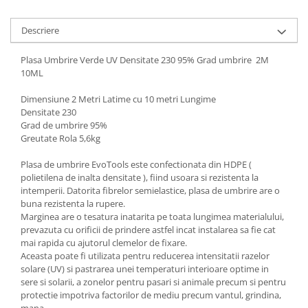
Descriere
Plasa Umbrire Verde UV Densitate 230 95% Grad umbrire 2M
10ML
Dimensiune 2 Metri Latime cu 10 metri Lungime
Densitate 230
Grad de umbrire 95%
Greutate Rola 5,6kg
Plasa de umbrire EvoTools este confectionata din HDPE (
polietilena de inalta densitate ), fiind usoara si rezistenta la
intemperii. Datorita fibrelor semielastice, plasa de umbrire are o
buna rezistenta la rupere.
Marginea are o tesatura inatarita pe toata lungimea materialului,
prevazuta cu orificii de prindere astfel incat instalarea sa fie cat
mai rapida cu ajutorul clemelor de fixare.
Aceasta poate fi utilizata pentru reducerea intensitatii razelor
solare (UV) si pastrarea unei temperaturi interioare optime in
sere si solarii, a zonelor pentru pasari si animale precum si pentru
protectie impotriva factorilor de mediu precum vantul, grindina,
mana.