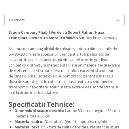
Descriere
Scaun Camping Pliabil Verde cu Suport Pahar, Husa
Transport, Structura Metalica 50x80x80c
Breckner Germany
Scaunul de camping pliabil de culoare verde, cu dimensiunile de
50x80x80 cm, este accesoriul ideal pentru toti pasionatii de
activitati in aer liber, pescuit, picnic sau relaxare in gradina.
Echipat cu o structura metalica stabila si un material textil extrem
de rezistent, acest scaun ofera un confort excelent si o utilizare
de lunga durata. Dotat cu un suport practic pentru pahar sau
doza de suc integrat in cotiera si o husa textila cu snur pentru
transport si depozitare, scaunul este extrem de usor de strans si
luat la drum in orice calatorie.
Specificatii Tehnice:
Dimensiuni scaun deschis:
Latime 50 cm x Lungime 80 cm x
Inaltime totala 80 cm
Material cadru:
Otel robust (vopsit impotriva ruginii)
Material textil:
Oxford de inalta densitate, rezistent la uzura