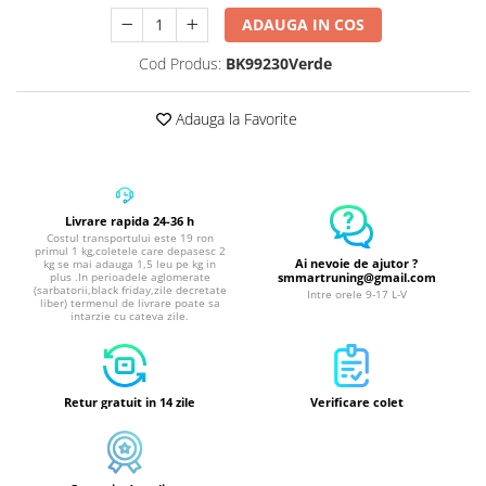
ADAUGA IN COS
Cod Produs:
BK99230Verde
Adauga la Favorite
Livrare rapida 24-36 h
Costul transportului este 19 ron
primul 1 kg,coletele care depasesc 2
Ai nevoie de ajutor ?
kg se mai adauga 1,5 leu pe kg in
plus .In perioadele aglomerate
smmartruning@gmail.com
(sarbatorii,black friday,zile decretate
Intre orele 9-17 L-V
liber) termenul de livrare poate sa
intarzie cu cateva zile.
Retur gratuit in 14 zile
Verificare colet