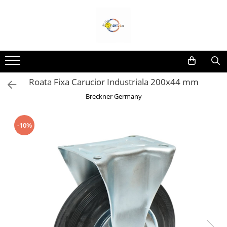
Toate Produsele
Lampi Solare&Proiectoare
Proiectoare Led
Roata Fixa Carucior Industriala 200x44 mm
Accesorii Electrice
Breckner Germany
Aplice Led-Neoane
Lampi Solare Stradale
-10%
Lampi Stradale
Led Bar & Proiectoare Auto
Led Bar
Proiectoare Auto,Atv,Moto
Camere Video Supraveghere
Compresoare & Generatoare
Accesorii