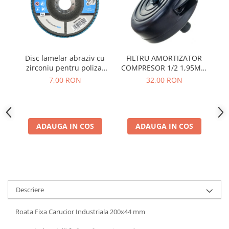
FILTRU AMORTIZATOR
Disc lamelar abraziv cu
Co
COMPRESOR 1/2 1,95MM
zirconiu pentru polizat
ROTOR (PLASTIC)
metal inox P60, 125mm
in
32,00 RON
7,00 RON
ADAUGA IN COS
ADAUGA IN COS
Descriere
Roata Fixa Carucior Industriala 200x44 mm