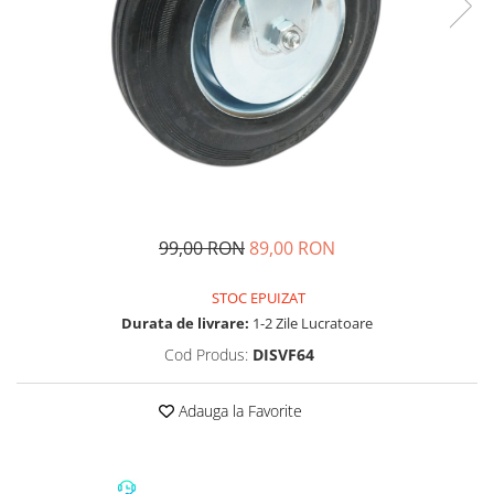
Compresoare Aer
Generatoare Curent
Scule & Echipamente Auto
Redresoare Auto
Dulap-Scule-Truse
Consumabile,Accesorii
Cricuri Hidraulice Auto
Polizoare & Rotopercutoare &
99,00 RON
89,00 RON
Bormasina
Masini de Gaurit & Rotopercutoare
STOC EPUIZAT
Durata de livrare:
1-2 Zile Lucratoare
Polizoare&Flexuri
Cod Produs:
DISVF64
Rotopercutoare
Drujba & Motocoasa & Fierastrau &
Adauga la Favorite
Circular
Circulare
Accesorii & Consumabile