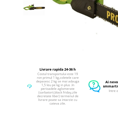
Compresoare Aer
Generatoare Curent
Scule & Echipamente Auto
Redresoare Auto
Dulap-Scule-Truse
Consumabile,Accesorii
Cricuri Hidraulice Auto
Polizoare & Rotopercutoare &
Bormasina
Livrare rapida 24-36 h
Masini de Gaurit & Rotopercutoare
Costul transportului este 19
ron primul 1 kg,coletele care
Polizoare&Flexuri
depasesc 2 kg se mai adauga
Ai nevo
1,5 leu pe kg in plus .In
smmartr
Rotopercutoare
perioadele aglomerate
Intre 
(sarbatorii,black friday,zile
Drujba & Motocoasa & Fierastrau &
decretate liber) termenul de
livrare poate sa intarzie cu
Circular
cateva zile.
Circulare
Accesorii & Consumabile