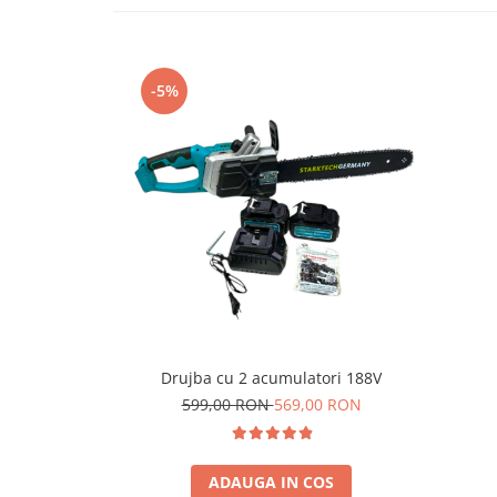
Atomizoare & Motopompe
Drujbe
-5%
Electrocasnice
Gard Electric
Hidrofoare
MotoCoase & Masina de tuns iarba
Casa Gradina Bricolaj
Jucarii Exterior
Aparat de Spalat
Corturi Pavilioane
Scari
Drujba cu 2 acumulatori 188V
Aparate De Sudura si Accesorii
599,00 RON
569,00 RON
Aparate de Sudura
Masca Sudura
ADAUGA IN COS