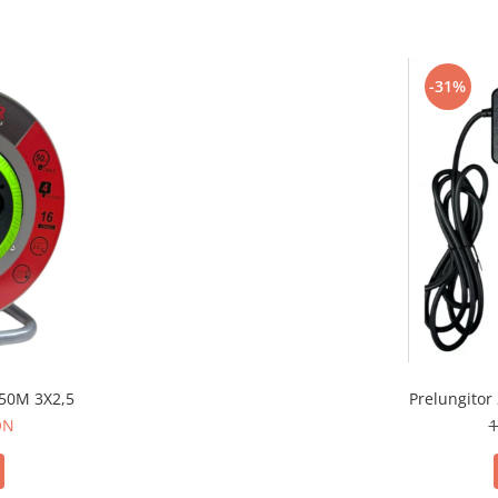
-31%
 50M 3X2,5
Prelungitor
ON
1