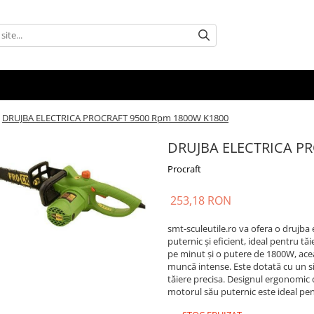
DRUJBA ELECTRICA PROCRAFT 9500 Rpm 1800W K1800
DRUJBA ELECTRICA P
Procraft
253,18 RON
smt-sculeutile.ro va ofera o drujb
puternic și eficient, ideal pentru tă
pe minut și o putere de 1800W, acea
muncă intense. Este dotată cu un sis
tăiere precisa. Designul ergonomic o
motorul său puternic este ideal pe