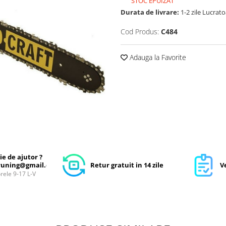
STOC EPUIZAT
Durata de livrare:
1-2 zile Lucrat
Cod Produs:
C484
Adauga la Favorite
ie de ajutor ?
uning@gmail.com
Retur gratuit in 14 zile
Ve
orele 9-17 L-V