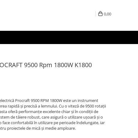
0,00
ROCRAFT 9500 Rpm 1800W K1800
a electrică Procraft 9500 RPM 1800W este un instrument
ierea rapidă și precisă a lemnului. Cu o viteză de 9500 rotații
sta oferă performanțe excelente chiar și în condiții de
tem de tăiere robust, care asigură o utilizare ușoară și o
 face confortabilă în utilizare pe perioade îndelungate, iar
ntru proiectele de mică și medie amploare.