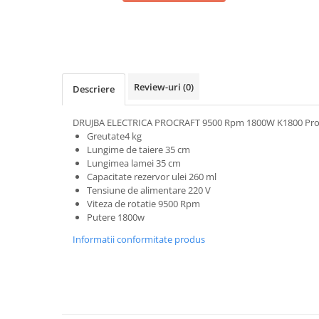
Review-uri
(0)
Descriere
DRUJBA ELECTRICA PROCRAFT 9500 Rpm 1800W K1800 Pro
Greutate4 kg
Lungime de taiere 35 cm
Lungimea lamei 35 cm
Capacitate rezervor ulei 260 ml
Tensiune de alimentare 220 V
Viteza de rotatie 9500 Rpm
Putere 1800w
Informatii conformitate produs