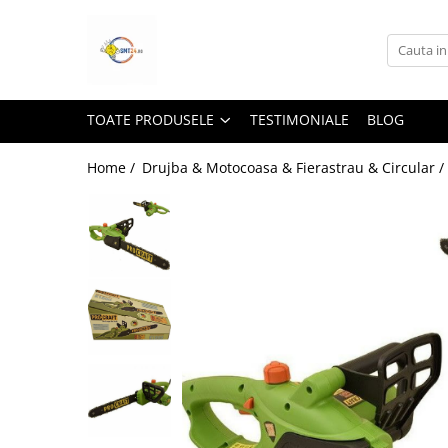
Toate Produsele
Lampi Solare&Proiectoare
TOATE PRODUSELE
TESTIMONIALE
BLOG
Proiectoare Led
Accesorii Electrice
Home /
Drujba & Motocoasa & Fierastrau & Circular /
Aplice Led-Neoane
Lampi Solare Stradale
Lampi Stradale
Led Bar & Proiectoare Auto
Led Bar
Proiectoare Auto,Atv,Moto
Camere Video Supraveghere
Compresoare & Generatoare
Accesorii