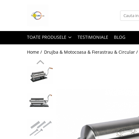
Toate Produsele
Lampi Solare&Proiectoare
TOATE PRODUSELE
TESTIMONIALE
BLOG
Proiectoare Led
Accesorii Electrice
Home /
Drujba & Motocoasa & Fierastrau & Circular /
Aplice Led-Neoane
Lampi Solare Stradale
Lampi Stradale
Led Bar & Proiectoare Auto
Led Bar
Proiectoare Auto,Atv,Moto
Camere Video Supraveghere
Compresoare & Generatoare
Accesorii