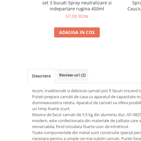
set 3 bucati Spray neutralizare si
Spra
indepartare rugina 450ml
Cauciu
57,00 RON
ADAUGA IN COS
Review-uri
(2)
Descriere
Acum, traditionalii si deliciosii carnati pot fi facuti orican
Puteti prepara carnati de casa cu aparatul de capacitate 
dumneavoastra reteta. Aparatul de carnati va ofera posbilit
un timp foarte scurt.
Masina de facut carnati de 5.5 kg din aluminiu dur, GF-082
modern, este confectionata din materiale de calitate care
remarcabila, fiind totodata foarte usor de intretinut.
Toate componentele din metal sunt construite special pentr
necesara pentru a umple cei mai subtiri carnati. Puteti face