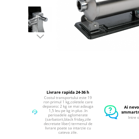
Compresoare Aer
Generatoare Curent
Scule & Echipamente Auto
Redresoare Auto
Dulap-Scule-Truse
Consumabile,Accesorii
Cricuri Hidraulice Auto
Polizoare & Rotopercutoare &
Bormasina
Masini de Gaurit & Rotopercutoare
Livrare rapida 24-36 h
Polizoare&Flexuri
Costul transportului este 19
ron primul 1 kg,coletele care
Rotopercutoare
depasesc 2 kg se mai adauga
Ai nevo
1,5 leu pe kg in plus .In
smmartr
Drujba & Motocoasa & Fierastrau &
perioadele aglomerate
Intre 
Circular
(sarbatorii,black friday,zile
decretate liber) termenul de
Circulare
livrare poate sa intarzie cu
cateva zile.
Accesorii & Consumabile