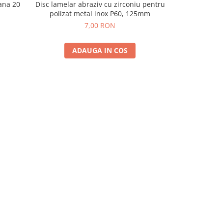
ana 20
Disc lamelar abraziv cu zirconiu pentru
Convertor rug
polizat metal inox P60, 125mm
indep
7,00 RON
ADAUGA IN COS
A