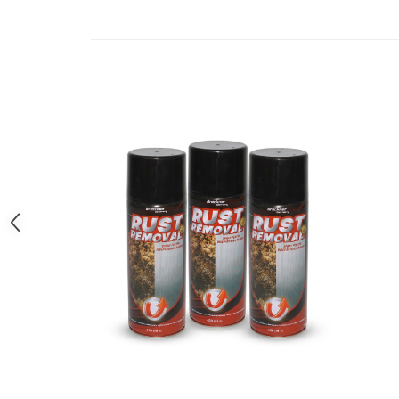
Atomizoare & Motopompe
Drujbe
Electrocasnice
Gard Electric
Hidrofoare
MotoCoase & Masina de tuns iarba
Casa Gradina Bricolaj
Jucarii Exterior
Aparat de Spalat
Corturi Pavilioane
Scari
Aparate De Sudura si Accesorii
Aparate de Sudura
Masca Sudura