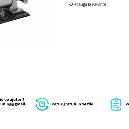
Adauga la Favorite
ie de ajutor ?
uning@gmail.com
Retur gratuit in 14 zile
Ve
orele 9-17 L-V