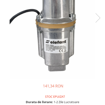
Compresoare Aer
Generatoare Curent
Scule & Echipamente Auto
Redresoare Auto
Dulap-Scule-Truse
Consumabile,Accesorii
Cricuri Hidraulice Auto
Polizoare & Rotopercutoare &
Bormasina
Masini de Gaurit & Rotopercutoare
Polizoare&Flexuri
Rotopercutoare
Drujba & Motocoasa & Fierastrau &
141,34 RON
Circular
Circulare
STOC EPUIZAT
Durata de livrare:
1-2 Zile Lucratoare
Accesorii & Consumabile