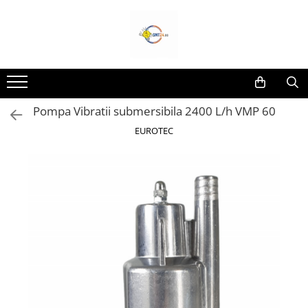
Toate Produsele
Lampi Solare&Proiectoare
Proiectoare Led
Pompa Vibratii submersibila 2400 L/h VMP 60
Accesorii Electrice
EUROTEC
Aplice Led-Neoane
Lampi Solare Stradale
Lampi Stradale
Led Bar & Proiectoare Auto
Led Bar
Proiectoare Auto,Atv,Moto
Camere Video Supraveghere
Compresoare & Generatoare
Accesorii