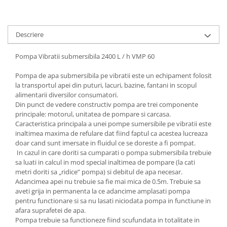
Descriere
Pompa Vibratii submersibila 2400 L / h VMP 60
Pompa de apa submersibila pe vibratii este un echipament folosit
la transportul apei din puturi, lacuri, bazine, fantani in scopul
alimentarii diversilor consumatori.
Din punct de vedere constructiv pompa are trei componente
principale: motorul, unitatea de pompare si carcasa.
Caracteristica principala a unei pompe sumersibile pe vibratii este
inaltimea maxima de refulare dat fiind faptul ca acestea lucreaza
doar cand sunt imersate in fluidul ce se doreste a fi pompat.
In cazul in care doriti sa cumparati o pompa submersibila trebuie
sa luati in calcul in mod special inaltimea de pompare (la cati
metri doriti sa „ridice” pompa) si debitul de apa necesar.
Adancimea apei nu trebuie sa fie mai mica de 0.5m. Trebuie sa
aveti grija in permanenta la ce adancime amplasati pompa
pentru functionare si sa nu lasati niciodata pompa in functiune in
afara suprafetei de apa.
Pompa trebuie sa functioneze fiind scufundata in totalitate in