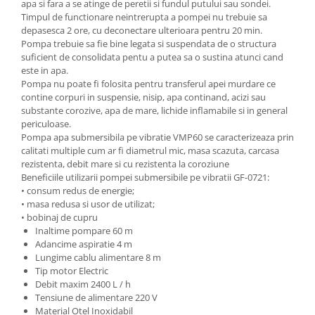
apa si fara a se atinge de peretii si fundul putului sau sondei.
Timpul de functionare neintrerupta a pompei nu trebuie sa
depasesca 2 ore, cu deconectare ulterioara pentru 20 min.
Pompa trebuie sa fie bine legata si suspendata de o structura
suficient de consolidata pentu a putea sa o sustina atunci cand
este in apa.
Pompa nu poate fi folosita pentru transferul apei murdare ce
contine corpuri in suspensie, nisip, apa continand, acizi sau
substante corozive, apa de mare, lichide inflamabile si in general
periculoase.
Pompa apa submersibila pe vibratie VMP60 se caracterizeaza prin
calitati multiple cum ar fi diametrul mic, masa scazuta, carcasa
rezistenta, debit mare si cu rezistenta la coroziune
Beneficiile utilizarii pompei submersibile pe vibratii GF-0721:
• consum redus de energie;
• masa redusa si usor de utilizat;
• bobinaj de cupru
Inaltime pompare 60 m
Adancime aspiratie 4 m
Lungime cablu alimentare 8 m
Tip motor Electric
Debit maxim 2400 L / h
Tensiune de alimentare 220 V
Material Otel Inoxidabil