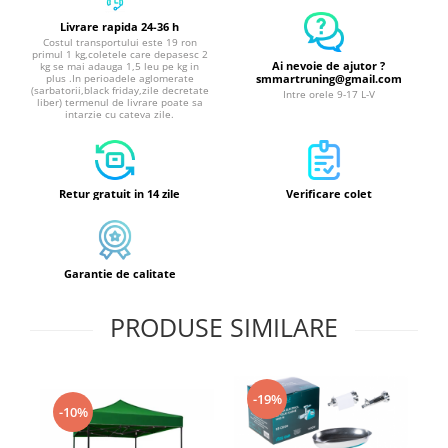
Livrare rapida 24-36 h
Costul transportului este 19 ron
primul 1 kg,coletele care depasesc 2
Ai nevoie de ajutor ?
kg se mai adauga 1,5 leu pe kg in
plus .In perioadele aglomerate
smmartruning@gmail.com
(sarbatorii,black friday,zile decretate
Intre orele 9-17 L-V
liber) termenul de livrare poate sa
intarzie cu cateva zile.
Retur gratuit in 14 zile
Verificare colet
Garantie de calitate
PRODUSE SIMILARE
-19%
-10%