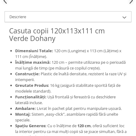
Descriere
Casuta copii 120x113x111 cm
Verde Dohany
Dimensiuni Totale:
120 cm (Lungime) x 113 cm (Lățime) x
111 cm (Înălțime).
Înălțime maximă:
120 cm – permite utilizarea pe o perioadă
mai lungă de timp (pe măsură ce copilul crește).
Construcție:
Plastic de înaltă densitate, rezistent la raze UV și
intemperii.
Greutate Produs:
16 kg (asigură stabilitate sporită față de
modelele standard).
Funcționalități:
Ușă frontală și fereastră cu deschidere
laterală incluse.
Ambalare:
Livrat în pachet plat pentru manipulare ușoară.
Montaj:
Sistem „easy-click”, asamblare rapidă fără unelte
speciale.
Spațiu Generos:
Cu o înălțime de
120 cm
, oferă suficient loc
la interior pentru ca mai mulți copii să se joace simultan, fără a