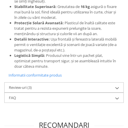
se simți înghesuiți.
Stabilitate Superioară:
Greutatea de
16 kg
asigură o fixare
mai bună la sol, fiind ideală pentru utilizarea în curte, chiar și
în zilele cu vânt moderat.
Protecție Solară Avansată:
Plasticul de înaltă calitate este
tratat pentru a rezista expunerii prelungite la soare,
menținându-și structura și culorile vii an după an.
Detalii Interactive:
Ușa frontală și fereastra laterală mobilă
permit o ventilație excelentă și scenarii de joacă variate (de-a
magazinul, de-a poștașul etc.).
Logistică Simplă:
Produsul vine într-un pachet plat,
optimizat pentru transport sigur, și se asamblează intuitiv în
doar câteva minute.
Informatii conformitate produs
Review-uri
(3)
FAQ
RECOMANDARI