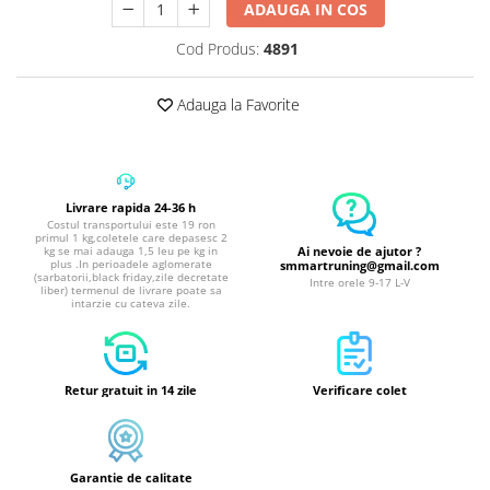
ADAUGA IN COS
Cod Produs:
4891
Adauga la Favorite
Livrare rapida 24-36 h
Costul transportului este 19 ron
primul 1 kg,coletele care depasesc 2
Ai nevoie de ajutor ?
kg se mai adauga 1,5 leu pe kg in
plus .In perioadele aglomerate
smmartruning@gmail.com
(sarbatorii,black friday,zile decretate
Intre orele 9-17 L-V
liber) termenul de livrare poate sa
intarzie cu cateva zile.
Retur gratuit in 14 zile
Verificare colet
Garantie de calitate