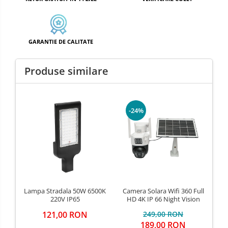
GARANTIE DE CALITATE
Produse similare
-24%
Lampa Stradala 50W 6500K
Camera Solara Wifi 360 Full
L
220V IP65
HD 4K IP 66 Night Vision
121,00 RON
249,00 RON
189,00 RON