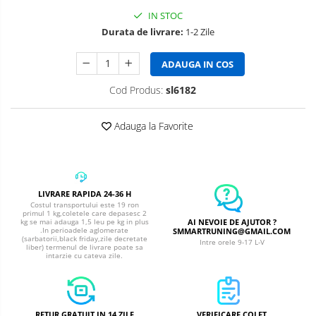
IN STOC
Durata de livrare:
1-2 Zile
ADAUGA IN COS
Cod Produs:
sl6182
Adauga la Favorite
LIVRARE RAPIDA 24-36 H
Costul transportului este 19 ron
primul 1 kg,coletele care depasesc 2
AI NEVOIE DE AJUTOR ?
kg se mai adauga 1,5 leu pe kg in plus
.In perioadele aglomerate
SMMARTRUNING@GMAIL.COM
(sarbatorii,black friday,zile decretate
Intre orele 9-17 L-V
liber) termenul de livrare poate sa
intarzie cu cateva zile.
RETUR GRATUIT IN 14 ZILE
VERIFICARE COLET