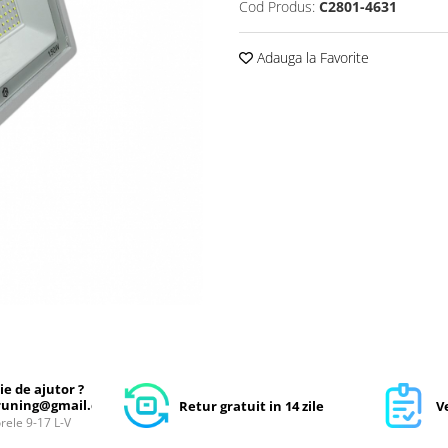
Cod Produs:
C2801-4631
Adauga la Favorite
ie de ajutor ?
uning@gmail.com
Retur gratuit in 14 zile
Ve
orele 9-17 L-V