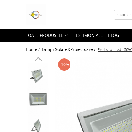
Toate Produsele
Lampi Solare&Proiectoare
TOATE PRODUSELE
TESTIMONIALE
BLOG
Proiectoare Led
Accesorii Electrice
Home /
Lampi Solare&Proiectoare /
Proiector Led 150W
Aplice Led-Neoane
-10%
Lampi Solare Stradale
Lampi Stradale
Led Bar & Proiectoare Auto
Led Bar
Proiectoare Auto,Atv,Moto
Camere Video Supraveghere
Compresoare & Generatoare
Accesorii