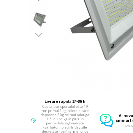
Compresoare Aer
Generatoare Curent
Scule & Echipamente Auto
Redresoare Auto
Dulap-Scule-Truse
Consumabile,Accesorii
Cricuri Hidraulice Auto
Polizoare & Rotopercutoare &
Bormasina
Masini de Gaurit & Rotopercutoare
Polizoare&Flexuri
Rotopercutoare
Livrare rapida 24-36 h
Costul transportului este 19
Drujba & Motocoasa & Fierastrau &
ron primul 1 kg,coletele care
Circular
depasesc 2 kg se mai adauga
Ai nevo
1,5 leu pe kg in plus .In
smmartr
Circulare
perioadele aglomerate
Intre 
(sarbatorii,black friday,zile
Accesorii & Consumabile
decretate liber) termenul de