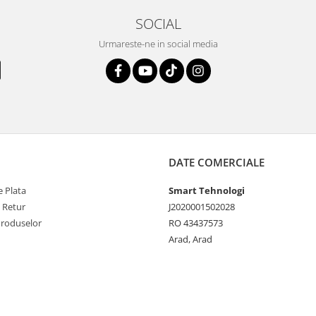
SOCIAL
Urmareste-ne in social media
DATE COMERCIALE
 Plata
Smart Tehnologi
e Retur
J2020001502028
Produselor
RO 43437573
Arad, Arad