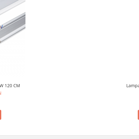
6W 120 CM
Lampa
N