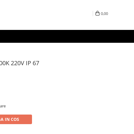
0,00
00K 220V IP 67
oare
A IN COS