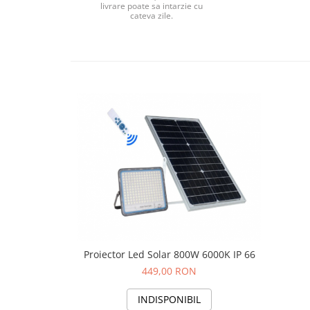
livrare poate sa intarzie cu
Atomizoare & Motopompe
cateva zile.
Drujbe
Electrocasnice
Gard Electric
Hidrofoare
MotoCoase & Masina de tuns iarba
Casa Gradina Bricolaj
Jucarii Exterior
Aparat de Spalat
Corturi Pavilioane
Scari
Aparate De Sudura si Accesorii
Proiector Led Solar 800W 6000K IP 66
Aparate de Sudura
449,00 RON
Masca Sudura
INDISPONIBIL