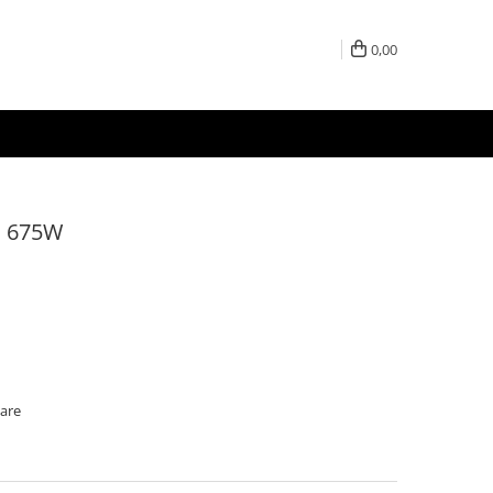
0,00
m 675W
oare