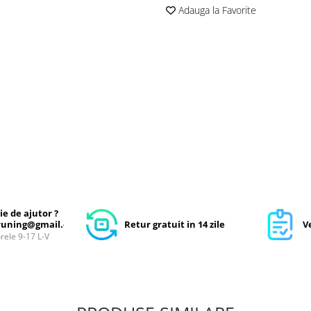
Adauga la Favorite
ie de ajutor ?
uning@gmail.com
Retur gratuit in 14 zile
Ve
orele 9-17 L-V