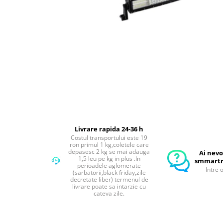
Compresoare Aer
Generatoare Curent
Scule & Echipamente Auto
Redresoare Auto
Dulap-Scule-Truse
Consumabile,Accesorii
Cricuri Hidraulice Auto
Polizoare & Rotopercutoare &
Bormasina
Livrare rapida 24-36 h
Masini de Gaurit & Rotopercutoare
Costul transportului este 19
ron primul 1 kg,coletele care
Polizoare&Flexuri
depasesc 2 kg se mai adauga
Ai nevo
1,5 leu pe kg in plus .In
smmartr
Rotopercutoare
perioadele aglomerate
Intre 
(sarbatorii,black friday,zile
decretate liber) termenul de
Drujba & Motocoasa & Fierastrau &
livrare poate sa intarzie cu
Circular
cateva zile.
Circulare
Accesorii & Consumabile