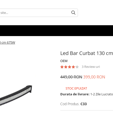
30 cm 675W
Led Bar Curbat 130 c
OEM
3 Review-uri
449,00 RON
399,00 RON
STOC EPUIZAT
Durata de livrare:
1-2 Zile Lucrat
Cod Produs:
C33