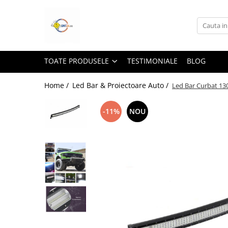
Toate Produsele
Lampi Solare&Proiectoare
TOATE PRODUSELE
TESTIMONIALE
BLOG
Proiectoare Led
Accesorii Electrice
Home /
Led Bar & Proiectoare Auto /
Led Bar Curbat 1
Aplice Led-Neoane
-11%
NOU
Lampi Solare Stradale
Lampi Stradale
Led Bar & Proiectoare Auto
Led Bar
Proiectoare Auto,Atv,Moto
Camere Video Supraveghere
Compresoare & Generatoare
Accesorii