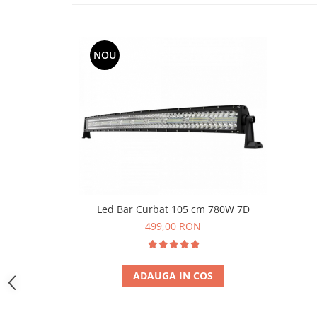
Atomizoare & Motopompe
Drujbe
NOU
Electrocasnice
Gard Electric
Hidrofoare
MotoCoase & Masina de tuns iarba
Casa Gradina Bricolaj
Jucarii Exterior
Aparat de Spalat
Led Bar Curbat 105 cm 780W 7D
Corturi Pavilioane
499,00 RON
Scari
Aparate De Sudura si Accesorii
Aparate de Sudura
ADAUGA IN COS
Masca Sudura