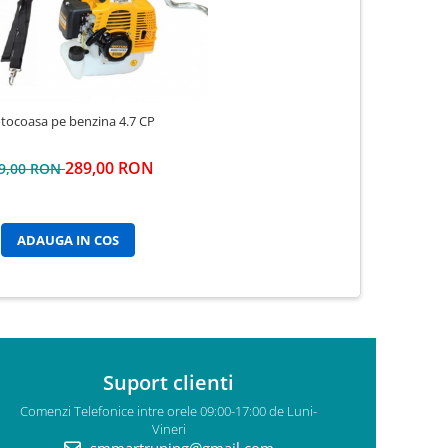
tocoasa pe benzina 4.7 CP
289,00 RON
9,00 RON
ADAUGA IN COS
Suport clienti
Comenzi Telefonice intre orele 09:00-17:00 de Luni-
Vineri