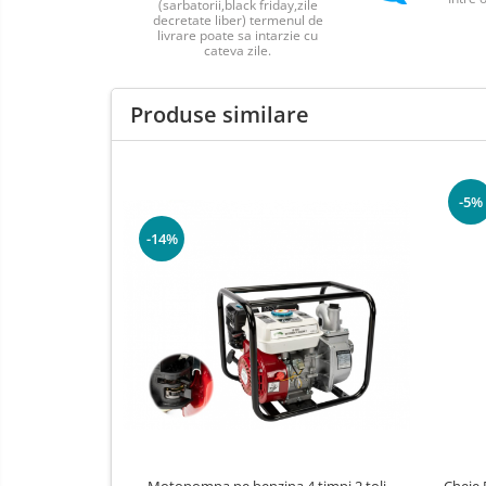
(sarbatorii,black friday,zile
Jucarii Exterior
decretate liber) termenul de
livrare poate sa intarzie cu
Aparat de Spalat
cateva zile.
Corturi Pavilioane
Produse similare
Scari
Aparate de Sudura
Masca Sudura
-5%
-14%
Motopompa pe benzina 4 timpi 2 toli