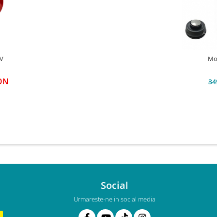
HV
Mo
RON
34
Social
Urmareste-ne in social media