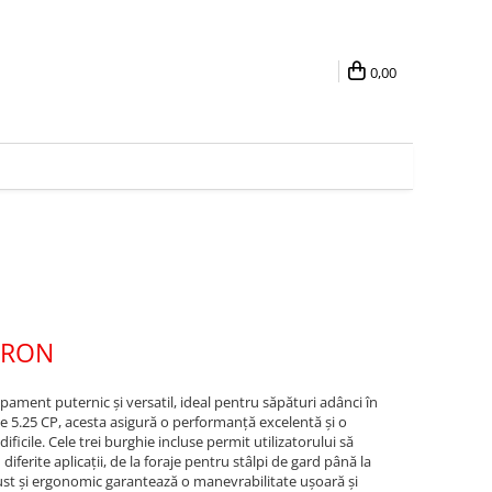
0,00
 RON
pament puternic și versatil, ideal pentru săpături adânci în
de 5.25 CP, acesta asigură o performanță excelentă și o
 dificile. Cele trei burghie incluse permit utilizatorului să
iferite aplicații, de la foraje pentru stâlpi de gard până la
ust și ergonomic garantează o manevrabilitate ușoară și