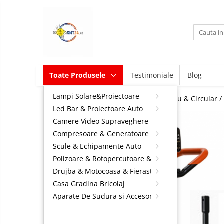
Toate Produsele
Lampi Solare&Proiectoare
Proiectoare Led
Led Bar
Toate Produsele
Testimoniale
Blog
&
Accesorii Electrice
Proiectoare
Camere
Lampi Solare&Proiectoare
Auto
Aplice Led-Neoane
Home /
Drujba & Motocoasa & Fierastrau & Circular /
Video
Led Bar & Proiectoare Auto
Supraveghere
Compresoare
Lampi Solare Stradale
Camere Video Supraveghere
&
-7%
NOU
Lampi Stradale
Generatoare
Compresoare & Generatoare
Scule
Led Bar
Scule & Echipamente Auto
&
Echipamente
Polizoare & Rotopercutoare & Bormasina
Polizoare
Proiectoare Auto,Atv,Moto
Auto
&
Drujba & Motocoasa & Fierastrau & Circular
Accesorii
Rotopercutoare
Drujba &
Casa Gradina Bricolaj
&
Compresoare Aer
Motocoasa
Aparate De Sudura si Accesorii
Bormasina
&
Casa
Generatoare Curent
Fierastrau
Gradina
Redresoare Auto
& Circular