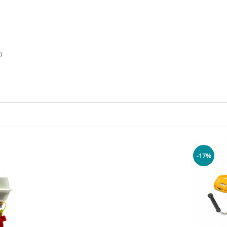
)
-17%