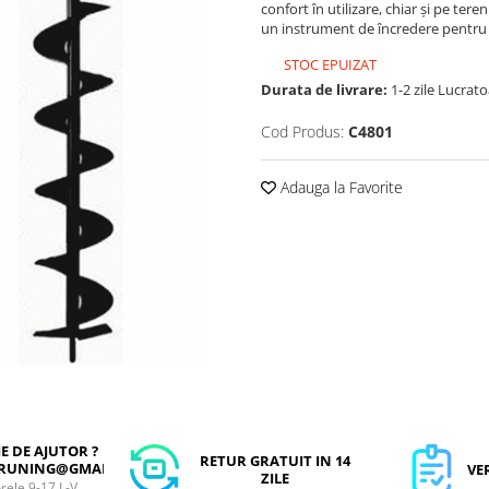
confort în utilizare, chiar și pe tere
un instrument de încredere pentru f
STOC EPUIZAT
Durata de livrare:
1-2 zile Lucrat
Cod Produs:
C4801
Adauga la Favorite
IE DE AJUTOR ?
RETUR GRATUIT IN 14
RUNING@GMAIL.COM
VE
ZILE
orele 9-17 L-V