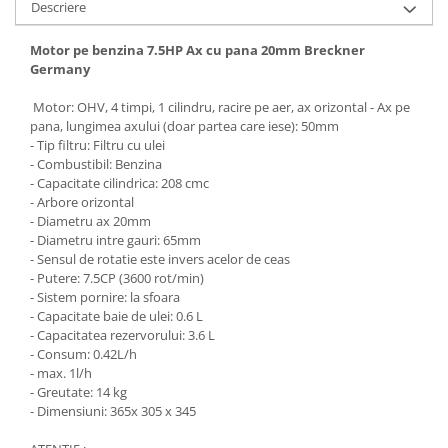
Descriere
Motor pe benzina 7.5HP Ax cu pana 20mm Breckner
Germany
Motor: OHV, 4 timpi, 1 cilindru, racire pe aer, ax orizontal - Ax pe
pana, lungimea axului (doar partea care iese): 50mm
- Tip filtru: Filtru cu ulei
- Combustibil: Benzina
- Capacitate cilindrica: 208 cmc
- Arbore orizontal
- Diametru ax 20mm
- Diametru intre gauri: 65mm
- Sensul de rotatie este invers acelor de ceas
- Putere: 7.5CP (3600 rot/min)
- Sistem pornire: la sfoara
- Capacitate baie de ulei: 0.6 L
- Capacitatea rezervorului: 3.6 L
- Consum: 0.42L/h
- max. 1l/h
- Greutate: 14 kg
- Dimensiuni: 365x 305 x 345