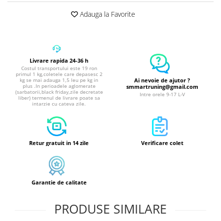
Adauga la Favorite
Livrare rapida 24-36 h
Costul transportului este 19 ron
primul 1 kg,coletele care depasesc 2
Ai nevoie de ajutor ?
kg se mai adauga 1,5 leu pe kg in
plus .In perioadele aglomerate
smmartruning@gmail.com
(sarbatorii,black friday,zile decretate
Intre orele 9-17 L-V
liber) termenul de livrare poate sa
intarzie cu cateva zile.
Retur gratuit in 14 zile
Verificare colet
Garantie de calitate
PRODUSE SIMILARE