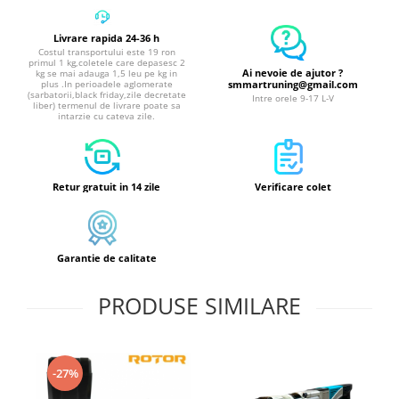
Livrare rapida 24-36 h
Costul transportului este 19 ron
primul 1 kg,coletele care depasesc 2
Ai nevoie de ajutor ?
kg se mai adauga 1,5 leu pe kg in
plus .In perioadele aglomerate
smmartruning@gmail.com
(sarbatorii,black friday,zile decretate
Intre orele 9-17 L-V
liber) termenul de livrare poate sa
intarzie cu cateva zile.
Retur gratuit in 14 zile
Verificare colet
Garantie de calitate
PRODUSE SIMILARE
-27%