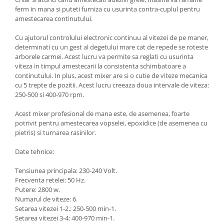
ferm in mana si puteti furniza cu usurinta contra-cuplul pentru
amestecarea continutului.
Cu ajutorul controlului electronic continuu al vitezei de pe maner,
determinati cu un gest al degetului mare cat de repede se roteste
arborele carmei. Acest lucru va permite sa reglati cu usurinta
viteza in timpul amestecarii la consistenta schimbatoare a
continutului. In plus, acest mixer are si o cutie de viteze mecanica
cu 5 trepte de pozitii. Acest lucru creeaza doua intervale de viteza:
250-500 si 400-970 rpm.
Acest mixer profesional de mana este, de asemenea, foarte
potrivit pentru amestecarea vopselei, epoxidice (de asemenea cu
pietris) si turnarea rasinilor.
Date tehnice:
Tensiunea principala: 230-240 Volt.
Frecventa retelei: 50 Hz.
Putere: 2800 w.
Numarul de viteze: 6.
Setarea vitezei 1-2.: 250-500 min-1.
Setarea vitezei 3-4: 400-970 min-1.