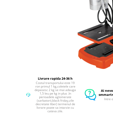
Compresoare Aer
Generatoare Curent
Scule & Echipamente Auto
Redresoare Auto
Dulap-Scule-Truse
Consumabile,Accesorii
Cricuri Hidraulice Auto
Polizoare & Rotopercutoare &
Bormasina
Masini de Gaurit & Rotopercutoare
Polizoare&Flexuri
Livrare rapida 24-36 h
Costul transportului este 19
Rotopercutoare
ron primul 1 kg,coletele care
depasesc 2 kg se mai adauga
Ai nevo
Drujba & Motocoasa & Fierastrau &
1,5 leu pe kg in plus .In
smmartr
Circular
perioadele aglomerate
Intre 
(sarbatorii,black friday,zile
Circulare
decretate liber) termenul de
livrare poate sa intarzie cu
Accesorii & Consumabile
cateva zile.