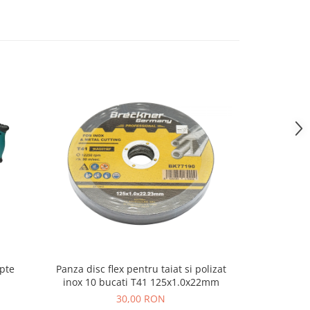
pte
Panza disc flex pentru taiat si polizat
Paleta, ame
inox 10 bucati T41 125x1.0x22mm
mortar cu t
30,00 RON