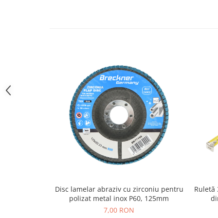
Atomizoare & Motopompe
Drujbe
Electrocasnice
Gard Electric
Hidrofoare
MotoCoase & Masina de tuns iarba
Casa Gradina Bricolaj
Jucarii Exterior
Aparat de Spalat
Corturi Pavilioane
Scari
Aparate De Sudura si Accesorii
Aparate de Sudura
Disc lamelar abraziv cu zirconiu pentru
Ruletă
polizat metal inox P60, 125mm
di
Masca Sudura
7,00 RON