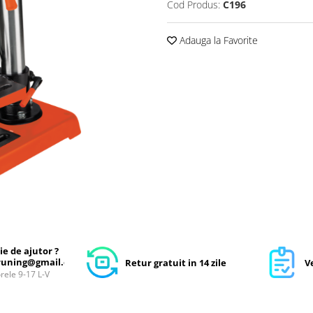
Cod Produs:
C196
Adauga la Favorite
ie de ajutor ?
uning@gmail.com
Retur gratuit in 14 zile
Ve
orele 9-17 L-V