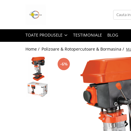
Toate Produsele
Lampi Solare&Proiectoare
TOATE PRODUSELE
TESTIMONIALE
BLOG
Proiectoare Led
Accesorii Electrice
Home /
Polizoare & Rotopercutoare & Bormasina /
Ma
Aplice Led-Neoane
-6%
Lampi Solare Stradale
Lampi Stradale
Led Bar & Proiectoare Auto
Led Bar
Proiectoare Auto,Atv,Moto
Camere Video Supraveghere
Compresoare & Generatoare
Accesorii