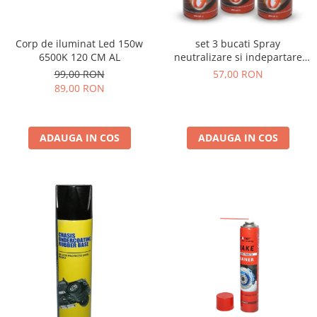
Compresoare Aer
Generatoare Curent
Corp de iluminat Led 150w
set 3 bucati Spray
Scule & Echipamente Auto
6500K 120 CM AL
neutralizare si indepartare
Redresoare Auto
rugina 450ml
99,00 RON
57,00 RON
89,00 RON
Dulap-Scule-Truse
Consumabile,Accesorii
Cricuri Hidraulice Auto
ADAUGA IN COS
ADAUGA IN COS
Polizoare & Rotopercutoare &
Bormasina
Masini de Gaurit & Rotopercutoare
Polizoare&Flexuri
Rotopercutoare
Drujba & Motocoasa & Fierastrau &
Circular
Circulare
Accesorii & Consumabile