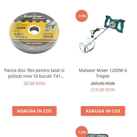
-19%
Malaxor Mixer 1200W 6
Panza disc flex pentru taiat si
Trepte
polizat inox 10 bucati T41
125x1.0x22mm
269,00 RON
30,00 RON
219,00 RON
ADAUGA IN COS
ADAUGA IN COS
-13%