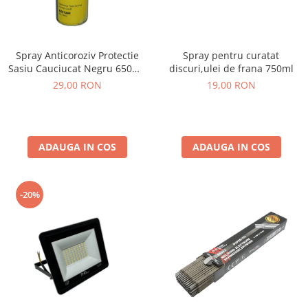
Atomizoare & Motopompe
Drujbe
Spray Anticoroziv Protectie
Spray pentru curatat
Electrocasnice
Sasiu Cauciucat Negru 650ml,
discuri,ulei de frana 750ml
Gard Electric
Insonorizant Auto
29,00 RON
19,00 RON
Hidrofoare
MotoCoase & Masina de tuns iarba
Casa Gradina Bricolaj
ADAUGA IN COS
ADAUGA IN COS
Jucarii Exterior
Aparat de Spalat
-20%
Corturi Pavilioane
Scari
Aparate De Sudura si Accesorii
Aparate de Sudura
Masca Sudura