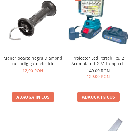
Maner poarta negru Diamond
Proiector Led Portabil cu 2
cu carlig gard electric
Acumulatori 21V, Lampa de
Lucru cu Incarcator, Ultra-
12,00 RON
149,00 RON
Puternic
129,00 RON
ADAUGA IN COS
ADAUGA IN COS