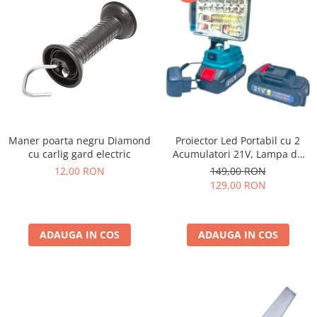
Maner poarta negru Diamond
Proiector Led Portabil cu 2
cu carlig gard electric
Acumulatori 21V, Lampa de
Lucru cu Incarcator, Ultra-
12,00 RON
149,00 RON
Puternic
129,00 RON
ADAUGA IN COS
ADAUGA IN COS