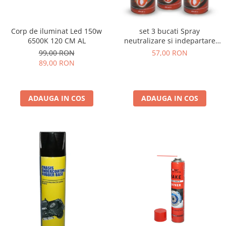
Corp de iluminat Led 150w
set 3 bucati Spray
6500K 120 CM AL
neutralizare si indepartare
rugina 450ml
99,00 RON
57,00 RON
89,00 RON
ADAUGA IN COS
ADAUGA IN COS