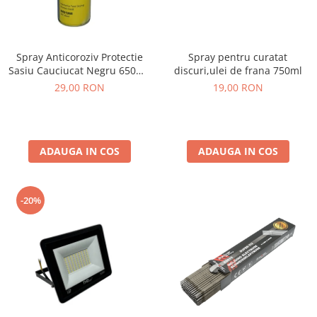
Spray Anticoroziv Protectie
Spray pentru curatat
Sasiu Cauciucat Negru 650ml,
discuri,ulei de frana 750ml
Insonorizant Auto
29,00 RON
19,00 RON
ADAUGA IN COS
ADAUGA IN COS
-20%