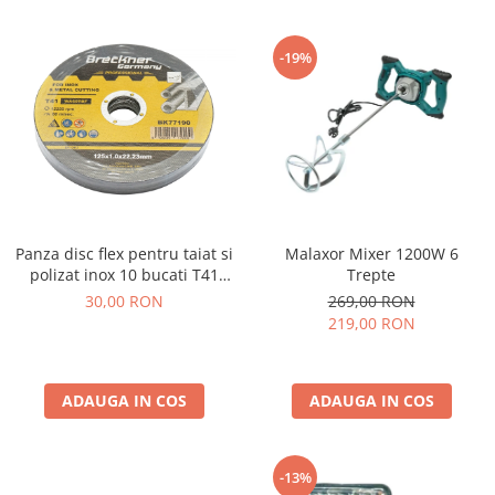
-19%
Malaxor Mixer 1200W 6
Panza disc flex pentru taiat si
Trepte
polizat inox 10 bucati T41
125x1.0x22mm
269,00 RON
30,00 RON
219,00 RON
ADAUGA IN COS
ADAUGA IN COS
-13%