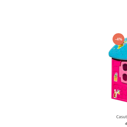
-4%
Casut