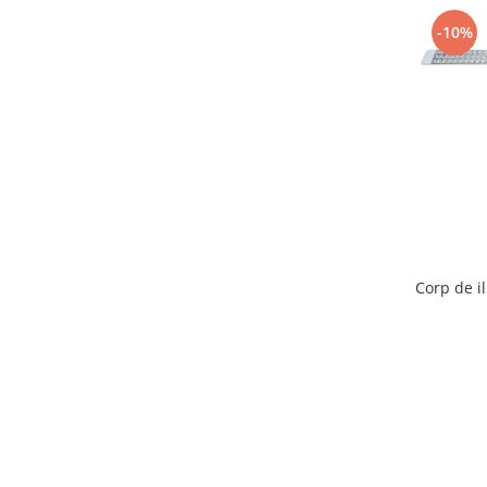
Compresoare Aer
-10%
Generatoare Curent
Scule & Echipamente Auto
Redresoare Auto
Dulap-Scule-Truse
Consumabile,Accesorii
Cricuri Hidraulice Auto
Polizoare & Rotopercutoare &
Bormasina
Corp de 
Masini de Gaurit & Rotopercutoare
Polizoare&Flexuri
Rotopercutoare
Drujba & Motocoasa & Fierastrau &
Circular
Circulare
Accesorii & Consumabile