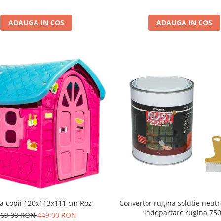
ADAUGA IN COS
ADAUGA IN COS
a copii 120x113x111 cm Roz
Convertor rugina solutie neutra
indepartare rugina 75
469,00 RON
449,00 RON