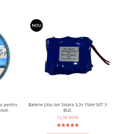
NOU
Baterie Litiu Ion Solara 3,2v 15AH SET 3
iu pentru
BUC
125mm
72,00 RON