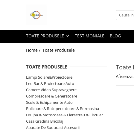
Toate Produsele
Lampi Solare&Proiectoare
TOATE PRODUSELE
TESTIMONIALE
BLOG
Proiectoare Led
Accesorii Electrice
Home /
Toate Produsele
Aplice Led-Neoane
Toate 
TOATE PRODUSELE
Lampi Solare Stradale
Afiseaza:
Lampi Stradale
Lampi Solare&Proiectoare
Led Bar & Proiectoare Auto
Led Bar & Proiectoare Auto
Camere Video Supraveghere
Led Bar
Compresoare & Generatoare
Scule & Echipamente Auto
Proiectoare Auto,Atv,Moto
Polizoare & Rotopercutoare & Bormasina
Camere Video Supraveghere
Drujba & Motocoasa & Fierastrau & Circular
Compresoare & Generatoare
Casa Gradina Bricolaj
Aparate De Sudura si Accesorii
Accesorii