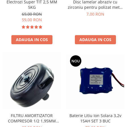
Electrozi Super TIT 2,5 MM
Disc lamelar abraziv cu
5KG
zirconiu pentru polizat metal
inox P60, 125mm
69,00 RON
7,00 RON
59,00 RON
ADAUGA IN COS
ADAUGA IN COS
NOU
FILTRU AMORTIZATOR
Baterie Litiu Ion Solara 3,2v
COMPRESOR 1/2 1,95MM
15AH SET 3 BUC
ROTOR (PLASTIC)