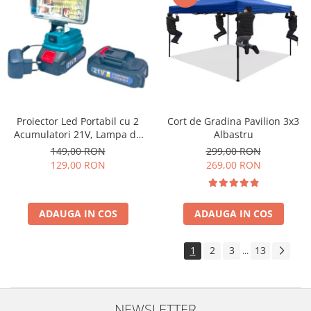
Cort de Gradina Pavilion 3x3
Proiector Led Portabil cu 2
Albastru
Acumulatori 21V, Lampa de
Lucru cu Incarcator, Ultra-
299,00 RON
149,00 RON
Puternic
269,00 RON
129,00 RON
ADAUGA IN COS
ADAUGA IN COS
1
2
3
13
...
NEWSLETTER