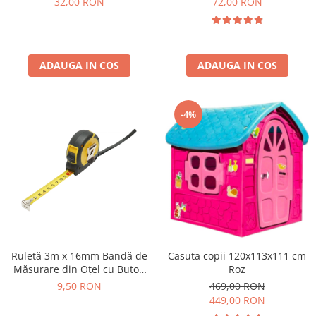
32,00 RON
72,00 RON
ADAUGA IN COS
ADAUGA IN COS
-4%
Ruletă 3m x 16mm Bandă de
Casuta copii 120x113x111 cm
Măsurare din Oțel cu Buton
Roz
de Blocare
9,50 RON
469,00 RON
449,00 RON