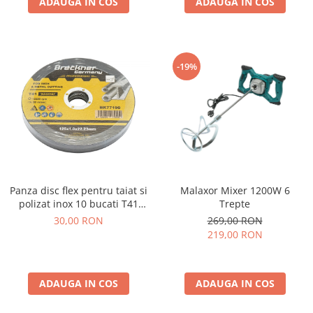
ADAUGA IN COS
ADAUGA IN COS
-19%
Malaxor Mixer 1200W 6
Panza disc flex pentru taiat si
Trepte
polizat inox 10 bucati T41
125x1.0x22mm
269,00 RON
30,00 RON
219,00 RON
ADAUGA IN COS
ADAUGA IN COS