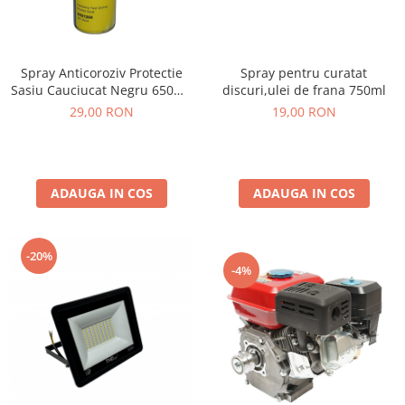
Spray Anticoroziv Protectie
Spray pentru curatat
Sasiu Cauciucat Negru 650ml,
discuri,ulei de frana 750ml
Insonorizant Auto
29,00 RON
19,00 RON
ADAUGA IN COS
ADAUGA IN COS
-20%
-4%