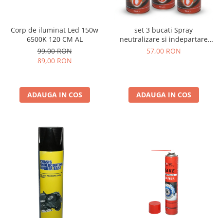
Corp de iluminat Led 150w
set 3 bucati Spray
6500K 120 CM AL
neutralizare si indepartare
rugina 450ml
99,00 RON
57,00 RON
89,00 RON
ADAUGA IN COS
ADAUGA IN COS