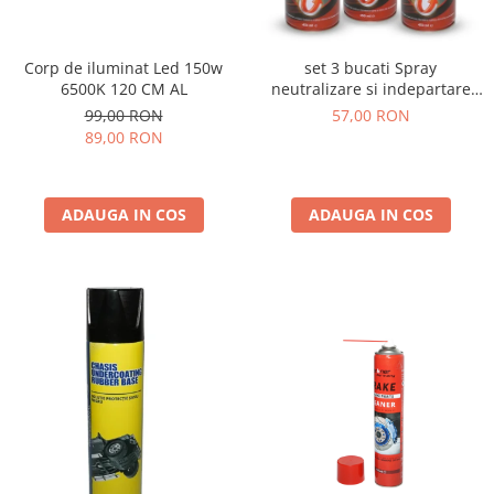
Corp de iluminat Led 150w
set 3 bucati Spray
6500K 120 CM AL
neutralizare si indepartare
rugina 450ml
99,00 RON
57,00 RON
89,00 RON
ADAUGA IN COS
ADAUGA IN COS