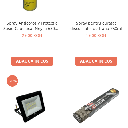
Spray Anticoroziv Protectie
Spray pentru curatat
Sasiu Cauciucat Negru 650ml,
discuri,ulei de frana 750ml
Insonorizant Auto
29,00 RON
19,00 RON
ADAUGA IN COS
ADAUGA IN COS
-20%