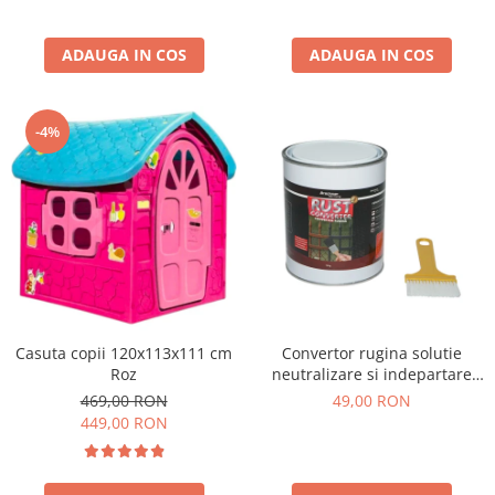
ADAUGA IN COS
ADAUGA IN COS
-4%
Casuta copii 120x113x111 cm
Convertor rugina solutie
Roz
neutralizare si indepartare
rugina 750g
469,00 RON
49,00 RON
449,00 RON