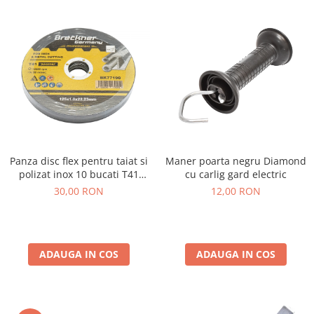
Panza disc flex pentru taiat si
Maner poarta negru Diamond
polizat inox 10 bucati T41
cu carlig gard electric
125x1.0x22mm
30,00 RON
12,00 RON
ADAUGA IN COS
ADAUGA IN COS