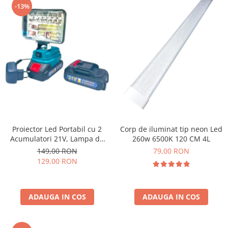
-13%
Proiector Led Portabil cu 2
Corp de iluminat tip neon Led
Acumulatori 21V, Lampa de
260w 6500K 120 CM 4L
Lucru cu Incarcator, Ultra-
149,00 RON
79,00 RON
Puternic
129,00 RON
ADAUGA IN COS
ADAUGA IN COS