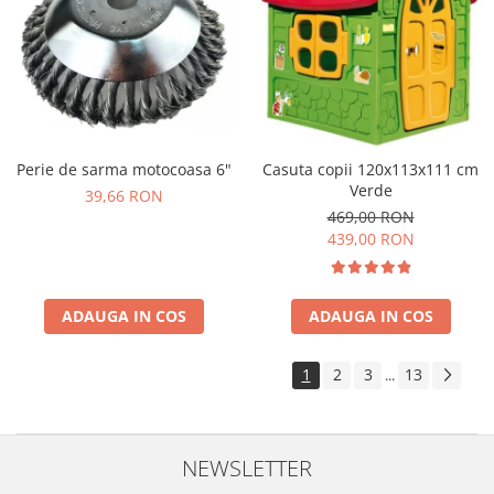
Perie de sarma motocoasa 6"
Casuta copii 120x113x111 cm
Verde
39,66 RON
469,00 RON
439,00 RON
ADAUGA IN COS
ADAUGA IN COS
1
2
3
13
...
NEWSLETTER