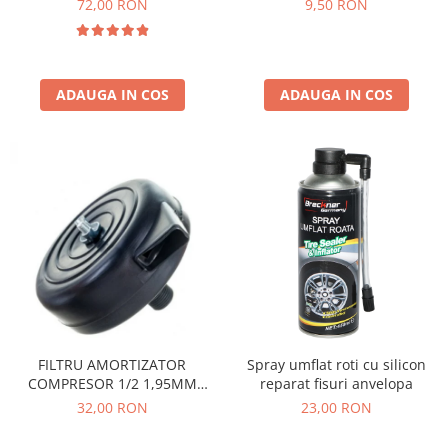
72,00 RON
9,50 RON
ADAUGA IN COS
ADAUGA IN COS
FILTRU AMORTIZATOR
Spray umflat roti cu silicon
COMPRESOR 1/2 1,95MM
reparat fisuri anvelopa
ROTOR (PLASTIC)
32,00 RON
23,00 RON