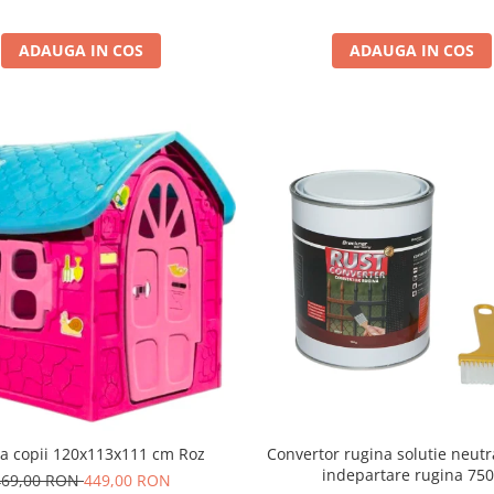
ADAUGA IN COS
ADAUGA IN COS
a copii 120x113x111 cm Roz
Convertor rugina solutie neutra
indepartare rugina 75
469,00 RON
449,00 RON