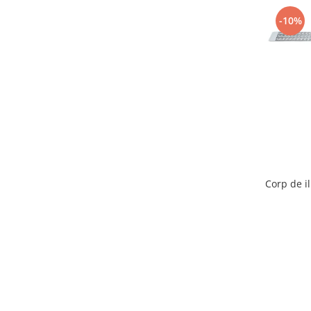
Compresoare Aer
-10%
Generatoare Curent
Scule & Echipamente Auto
Redresoare Auto
Dulap-Scule-Truse
Consumabile,Accesorii
Cricuri Hidraulice Auto
Polizoare & Rotopercutoare &
Bormasina
Corp de 
Masini de Gaurit & Rotopercutoare
Polizoare&Flexuri
Rotopercutoare
Drujba & Motocoasa & Fierastrau &
Circular
Circulare
Accesorii & Consumabile