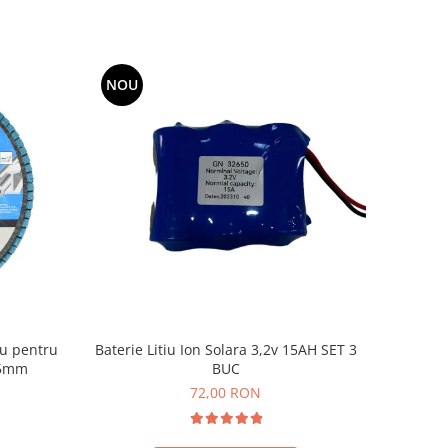
NOU
Baterie Litiu Ion Solara 3,2v 15AH SET 3
iu pentru
BUC
125mm
72,00 RON