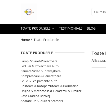
Toate Produsele
Lampi Solare&Proiectoare
TOATE PRODUSELE
TESTIMONIALE
BLOG
Proiectoare Led
Accesorii Electrice
Home /
Toate Produsele
Aplice Led-Neoane
Toate 
TOATE PRODUSELE
Lampi Solare Stradale
Afiseaza:
Lampi Stradale
Lampi Solare&Proiectoare
Led Bar & Proiectoare Auto
Led Bar & Proiectoare Auto
Camere Video Supraveghere
Led Bar
Compresoare & Generatoare
Scule & Echipamente Auto
Proiectoare Auto,Atv,Moto
Polizoare & Rotopercutoare & Bormasina
Camere Video Supraveghere
Drujba & Motocoasa & Fierastrau & Circular
Compresoare & Generatoare
Casa Gradina Bricolaj
Aparate De Sudura si Accesorii
Accesorii