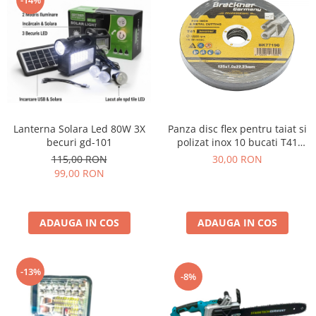
-14%
Lanterna Solara Led 80W 3X
Panza disc flex pentru taiat si
becuri gd-101
polizat inox 10 bucati T41
125x1.0x22mm
115,00 RON
30,00 RON
99,00 RON
ADAUGA IN COS
ADAUGA IN COS
-13%
-8%