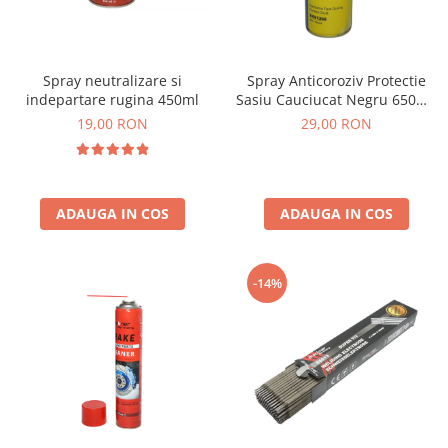
Spray neutralizare si
Spray Anticoroziv Protectie
indepartare rugina 450ml
Sasiu Cauciucat Negru 650ml,
Insonorizant Auto
19,00 RON
29,00 RON
ADAUGA IN COS
ADAUGA IN COS
-14%