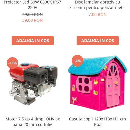
Disc lamelar abraziv cu
Proiector Led 50W 6500K IP67
zirconiu pentru polizat metal
220V
inox P60, 125mm
7,00 RON
49,00 RON
39,00 RON
ADAUGA IN COS
ADAUGA IN COS
-4%
-11%
Motor 7.5 cp 4 timpi OHV ax
Casuta copii 120x113x111 cm
pana 20 mm cu fulie
Roz