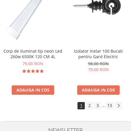
Izolator Inelar 100 Bucati
Corp de iluminat tip neon Led
pentru Gard Electric
260w 6500K 120 CM 4L
98,00 RON
79,00 RON
79,00 RON
ADAUGA IN COS
ADAUGA IN COS
1
2
3
13
...
NEWSLETTER