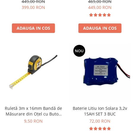
449,00 RON
469,00 RON
399,00 RON
449,00 RON
ADAUGA IN COS
ADAUGA IN COS
NOU
Baterie Litiu Ion Solara 3,2v
Ruletă 3m x 16mm Bandă de
15AH SET 3 BUC
Măsurare din Oțel cu Buton
de Blocare
72,00 RON
9,50 RON