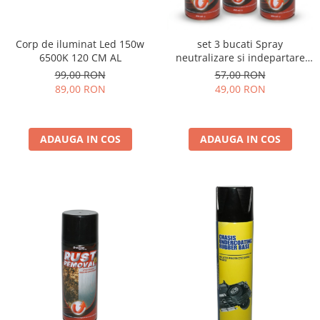
Corp de iluminat Led 150w
set 3 bucati Spray
6500K 120 CM AL
neutralizare si indepartare
rugina 450ml
99,00 RON
57,00 RON
89,00 RON
49,00 RON
ADAUGA IN COS
ADAUGA IN COS