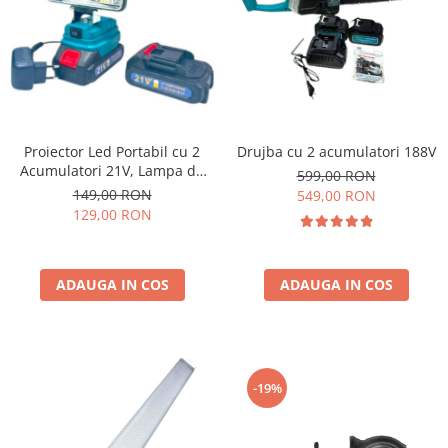
Proiector Led Portabil cu 2
Drujba cu 2 acumulatori 188V
Acumulatori 21V, Lampa de
599,00 RON
Lucru cu Incarcator, Ultra-
149,00 RON
549,00 RON
Puternic
129,00 RON
ADAUGA IN COS
ADAUGA IN COS
-19%