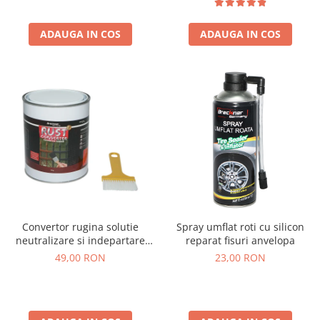
ADAUGA IN COS
ADAUGA IN COS
Convertor rugina solutie
Spray umflat roti cu silicon
neutralizare si indepartare
reparat fisuri anvelopa
rugina 750g
49,00 RON
23,00 RON