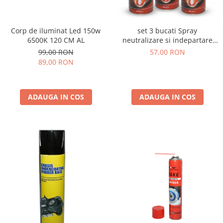
Corp de iluminat Led 150w
set 3 bucati Spray
6500K 120 CM AL
neutralizare si indepartare
rugina 450ml
99,00 RON
57,00 RON
89,00 RON
ADAUGA IN COS
ADAUGA IN COS