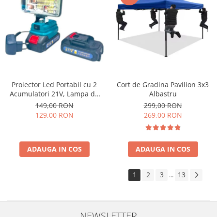
Cort de Gradina Pavilion 3x3
Proiector Led Portabil cu 2
Albastru
Acumulatori 21V, Lampa de
Lucru cu Incarcator, Ultra-
299,00 RON
149,00 RON
Puternic
269,00 RON
129,00 RON
ADAUGA IN COS
ADAUGA IN COS
1
2
3
13
...
NEWSLETTER