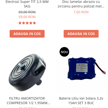
Electrozi Super TIT 2,5 MM
Disc lamelar abraziv cu
5KG
zirconiu pentru polizat metal
inox P60, 125mm
69,00 RON
7,00 RON
59,00 RON
ADAUGA IN COS
ADAUGA IN COS
NOU
FILTRU AMORTIZATOR
Baterie Litiu Ion Solara 3,2v
COMPRESOR 1/2 1,95MM
15AH SET 3 BUC
ROTOR (PLASTIC)