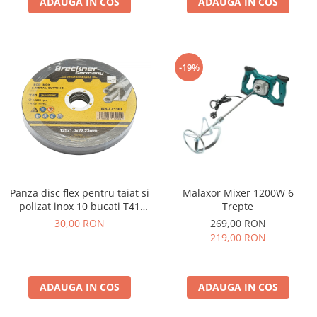
ADAUGA IN COS
ADAUGA IN COS
-19%
Malaxor Mixer 1200W 6
Panza disc flex pentru taiat si
Trepte
polizat inox 10 bucati T41
125x1.0x22mm
269,00 RON
30,00 RON
219,00 RON
ADAUGA IN COS
ADAUGA IN COS