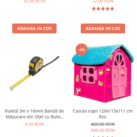
32,00 RON
72,00 RON
ADAUGA IN COS
ADAUGA IN COS
-4%
Ruletă 3m x 16mm Bandă de
Casuta copii 120x113x111 cm
Măsurare din Oțel cu Buton
Roz
de Blocare
9,50 RON
469,00 RON
449,00 RON