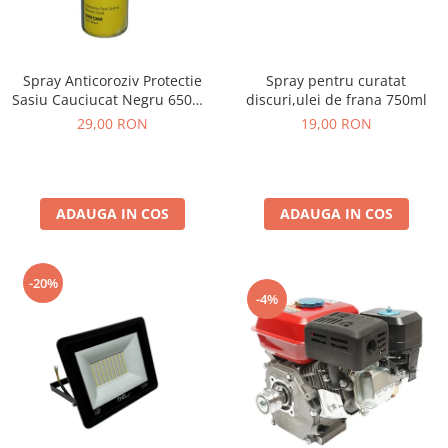
Spray Anticoroziv Protectie
Spray pentru curatat
Sasiu Cauciucat Negru 650ml,
discuri,ulei de frana 750ml
Insonorizant Auto
29,00 RON
19,00 RON
ADAUGA IN COS
ADAUGA IN COS
-20%
-4%