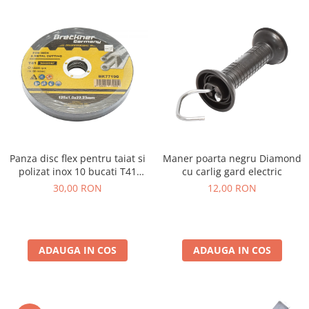
Panza disc flex pentru taiat si
Maner poarta negru Diamond
polizat inox 10 bucati T41
cu carlig gard electric
125x1.0x22mm
30,00 RON
12,00 RON
ADAUGA IN COS
ADAUGA IN COS