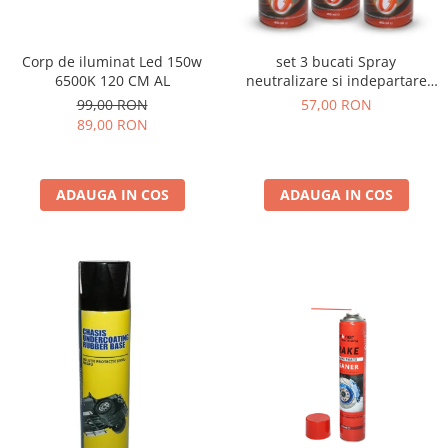
Corp de iluminat Led 150w
set 3 bucati Spray
6500K 120 CM AL
neutralizare si indepartare
rugina 450ml
99,00 RON
57,00 RON
89,00 RON
ADAUGA IN COS
ADAUGA IN COS