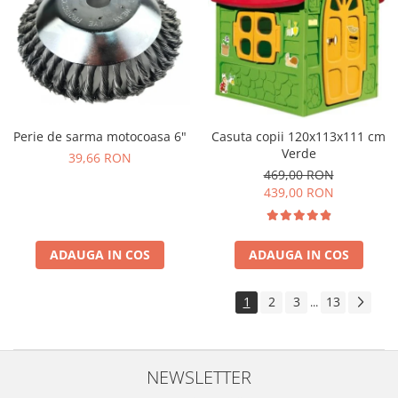
Perie de sarma motocoasa 6"
Casuta copii 120x113x111 cm
Verde
39,66 RON
469,00 RON
439,00 RON
ADAUGA IN COS
ADAUGA IN COS
1
2
3
13
...
NEWSLETTER