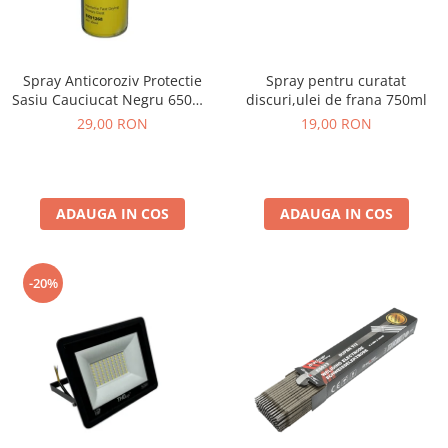
Spray Anticoroziv Protectie
Spray pentru curatat
Sasiu Cauciucat Negru 650ml,
discuri,ulei de frana 750ml
Insonorizant Auto
29,00 RON
19,00 RON
ADAUGA IN COS
ADAUGA IN COS
-20%