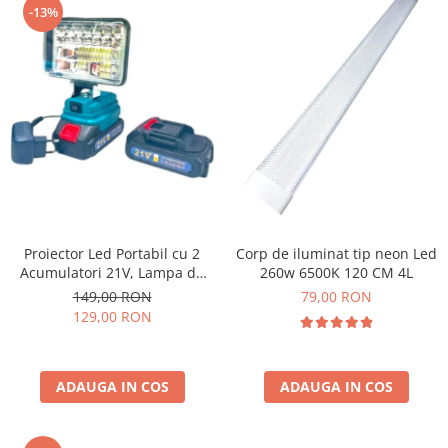
-13%
Proiector Led Portabil cu 2
Corp de iluminat tip neon Led
Acumulatori 21V, Lampa de
260w 6500K 120 CM 4L
Lucru cu Incarcator, Ultra-
149,00 RON
79,00 RON
Puternic
129,00 RON
ADAUGA IN COS
ADAUGA IN COS