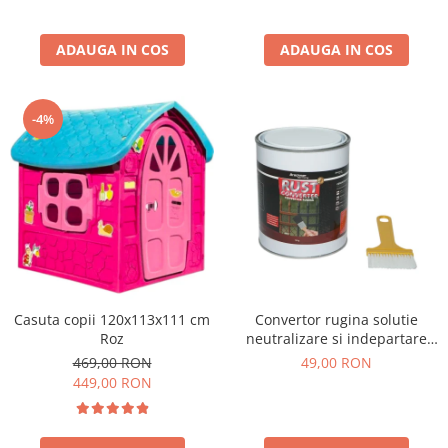
ADAUGA IN COS
ADAUGA IN COS
-4%
Casuta copii 120x113x111 cm
Convertor rugina solutie
Roz
neutralizare si indepartare
rugina 750g
469,00 RON
49,00 RON
449,00 RON