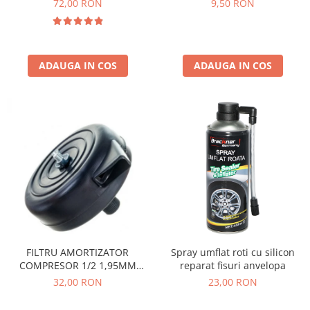
72,00 RON
9,50 RON
ADAUGA IN COS
ADAUGA IN COS
FILTRU AMORTIZATOR
Spray umflat roti cu silicon
COMPRESOR 1/2 1,95MM
reparat fisuri anvelopa
ROTOR (PLASTIC)
32,00 RON
23,00 RON