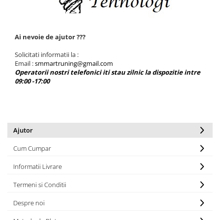
Compresoare Aer
Generatoare Curent
Scule & Echipamente Auto
Ai nevoie de ajutor ???
Redresoare Auto
Solicitati informatii la :
Email :
smmartruning@gmail.com
Dulap-Scule-Truse
Operatorii nostri telefonici iti stau zilnic la dispozitie intre
Consumabile,Accesorii
09:00 -17:00
Cricuri Hidraulice Auto
Polizoare & Rotopercutoare &
Bormasina
Ajutor
Masini de Gaurit & Rotopercutoare
Polizoare&Flexuri
Cum Cumpar
Rotopercutoare
Informatii Livrare
Drujba & Motocoasa & Fierastrau &
Termeni si Conditii
Circular
Circulare
Despre noi
Accesorii & Consumabile