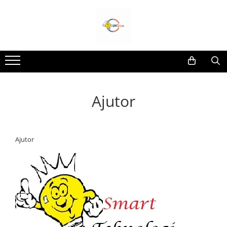
Toate Produsele
Lampi Solare&Proiectoare
Proiectoare Led
Accesorii Electrice
Ajutor
Aplice Led-Neoane
Lampi Solare Stradale
Lampi Stradale
Ajutor
Led Bar & Proiectoare Auto
Led Bar
Proiectoare Auto,Atv,Moto
Camere Video Supraveghere
Compresoare & Generatoare
Accesorii