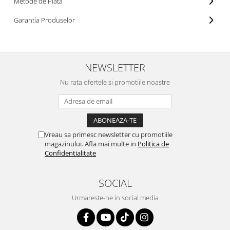
Metode de Plata
Atomizoare & Motopompe
Garantia Produselor
Drujbe
Electrocasnice
Gard Electric
NEWSLETTER
Hidrofoare
Nu rata ofertele si promotiile noastre
MotoCoase & Masina de tuns iarba
Casa Gradina Bricolaj
Jucarii Exterior
Vreau sa primesc newsletter cu promotiile
Aparat de Spalat
magazinului. Afla mai multe in
Politica de
Corturi Pavilioane
Confidentialitate
Scari
SOCIAL
Aparate De Sudura si Accesorii
Aparate de Sudura
Urmareste-ne in social media
Masca Sudura