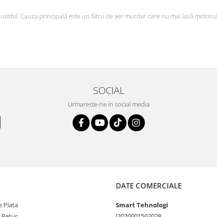
ibil. Cauza principală este un filtru de aer murdar care nu mai lasă motorul să
SOCIAL
Urmareste-ne in social media
DATE COMERCIALE
 Plata
Smart Tehnologi
e Retur
J2020001502028