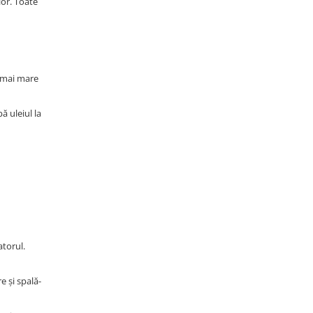
lor. Toate
i mai mare
ă uleiul la
atorul.
e și spală-