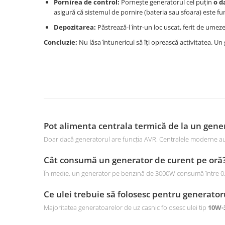
Pornirea de control:
Pornește generatorul cel puțin
o d
asigură că sistemul de pornire (bateria sau sfoara) este fu
Depozitarea:
Păstrează-l într-un loc uscat, ferit de umeze
Concluzie:
Nu lăsa întunericul să îți oprească activitatea. Un g
Pot alimenta centrala termică de la un gene
Doar dacă generatorul are funcția AVR. Centralele moderne au pl
Cât consumă un generator de curent pe oră
În medie, un generator pe benzină de 3000W consumă între 0.8 și
Ce ulei trebuie să folosesc pentru generato
Majoritatea generatoarelor de uz casnic folosesc ulei tip
10W-