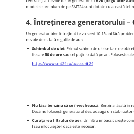
centralei), ai nevoie de un generator cu
AVR (Regulator Aut
Atomizoare & Motopompe
modelele premium de pe SMT24 sunt dotate cu această tehn
Drujbe
4. Întreținerea generatorului – 
Electrocasnice
Un generator bine întreținut te va servi 10-15 ani fără problem
Gard Electric
nevoie de el. Iată regulile de aur:
Hidrofoare
Schimbul de ulei:
Primul schimb de ulei se face de obic
MotoCoase & Masina de tuns iarba
fiecare
50 de ore
sau cel puțin o dată pe an. Folosește ul
Casa Gradina Bricolaj
https://www.smt24.ro/accesorii-24
Jucarii Exterior
Aparat de Spalat
Corturi Pavilioane
Scari
Nu lăsa benzina să se învechească:
Benzina lăsată în re
Aparate De Sudura si Accesorii
Dacă nu folosești generatorul des, adaugă un stabilizator 
Aparate de Sudura
Curățarea filtrului de aer:
Un filtru îmbâcsit crește cons
Masca Sudura
l sau înlocuiește-l dacă este necesar.