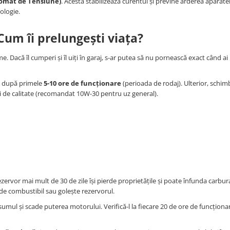
omat de Tensiune)
. Acesta stabilizează curentul și previne arderea aparate
ologie.
Cum îi prelungești viața?
e. Dacă îl cumperi și îl uiți în garaj, s-ar putea să nu pornească exact când a
ei după primele
5-10 ore de funcționare
(perioada de rodaj). Ulterior, schimb
ei de calitate (recomandat 10W-30 pentru uz general).
zervor mai mult de 30 de zile își pierde proprietățile și poate înfunda carbur
de combustibil sau golește rezervorul.
umul și scade puterea motorului. Verifică-l la fiecare 20 de ore de funcționar