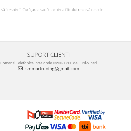
 "respire". Curățarea sau înlocuirea filtrului rezolvă de cele
SUPORT CLIENTI
Comenzi Telefonice intre orele 09:00-17:00 de Luni-Vineri
smmartruning@gmail.com