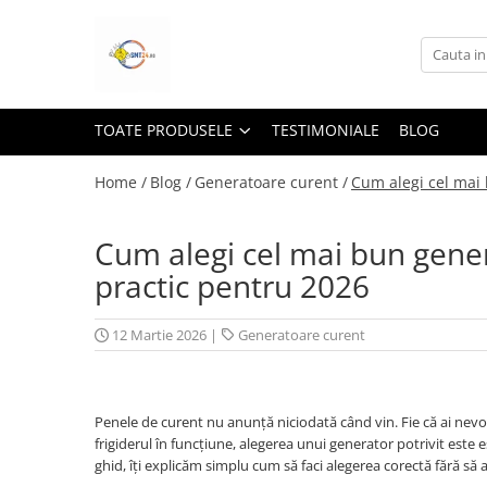
Toate Produsele
Lampi Solare&Proiectoare
TOATE PRODUSELE
TESTIMONIALE
BLOG
Proiectoare Led
Accesorii Electrice
Home /
Blog /
Generatoare curent /
Cum alegi cel mai 
Aplice Led-Neoane
Cum alegi cel mai bun gener
Lampi Solare Stradale
practic pentru 2026
Lampi Stradale
Led Bar & Proiectoare Auto
12 Martie 2026
|
Generatoare curent
Led Bar
Proiectoare Auto,Atv,Moto
Camere Video Supraveghere
Penele de curent nu anunță niciodată când vin. Fie că ai nevo
Compresoare & Generatoare
frigiderul în funcțiune, alegerea unui generator potrivit este 
Accesorii
ghid, îți explicăm simplu cum să faci alegerea corectă fără să a