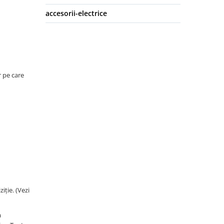
accesorii-electrice
 pe care
iție. (Vezi
a