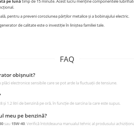
ată pe lună
timp de 15 minute. Acest lucru menține componentele lubrifiate
ncțional.
ală, pentru a preveni coroziunea părților metalice și a bobinajului electric.
enerator de calitate este o investiție în liniștea familiei tale.
FAQ
rator obișnuit?
ăci electronice sensibile care se pot arde la fluctuații de tensiune.
?
 1.2 litri de benzină pe oră, în funcție de sarcina la care este supus.
rul meu pe benzină?
30
sau
15W-40
. Verifică întotdeauna manualul tehnic al produsului achiziționa