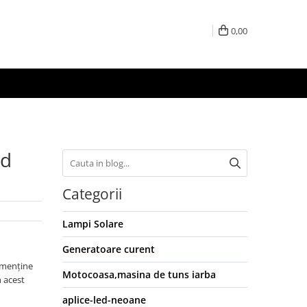
0,00
id
Categorii
Lampi Solare
Generatoare curent
a menține
Motocoasa,masina de tuns iarba
n acest
aplice-led-neoane