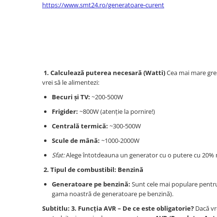
https://www.smt24.ro/generatoare-curent
Compresoare Aer
Generatoare Curent
Scule & Echipamente Auto
Redresoare Auto
Dulap-Scule-Truse
1. Calculează puterea necesară (Watti)
Cea mai mare greș
Consumabile,Accesorii
vrei să le alimentezi:
Cricuri Hidraulice Auto
Becuri și TV:
~200-500W
Polizoare & Rotopercutoare &
Frigider:
~800W (atenție la pornire!)
Bormasina
Centrală termică:
~300-500W
Masini de Gaurit & Rotopercutoare
Scule de mână:
~1000-2000W
Polizoare&Flexuri
Sfat:
Alege întotdeauna un generator cu o putere cu 20% ma
Rotopercutoare
2. Tipul de combustibil: Benzină
Drujba & Motocoasa & Fierastrau &
Generatoare pe benzină:
Sunt cele mai populare pentru u
Circular
gama noastră de generatoare pe benzină).
Circulare
Subtitlu: 3. Funcția AVR – De ce este obligatorie?
Dacă vre
Accesorii & Consumabile