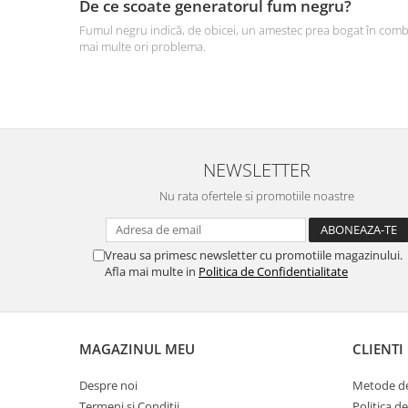
De ce scoate generatorul fum negru?
Fumul negru indică, de obicei, un amestec prea bogat în combust
mai multe ori problema.
NEWSLETTER
Nu rata ofertele si promotiile noastre
Vreau sa primesc newsletter cu promotiile magazinului.
Afla mai multe in
Politica de Confidentialitate
MAGAZINUL MEU
CLIENTI
Despre noi
Metode de
Termeni si Conditii
Politica d