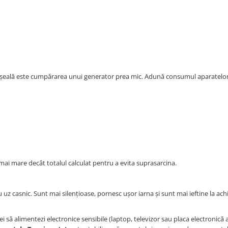
eală este cumpărarea unui generator prea mic. Adună consumul aparatelor
i mare decât totalul calculat pentru a evita suprasarcina.
z casnic. Sunt mai silențioase, pornesc ușor iarna și sunt mai ieftine la achiz
i să alimentezi electronice sensibile (laptop, televizor sau placa electronică 