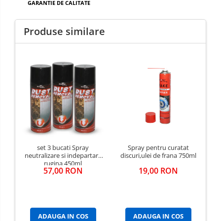
GARANTIE DE CALITATE
Produse similare
set 3 bucati Spray
Spray pentru curatat
Sp
neutralizare si indepartare
discuri,ulei de frana 750ml
rugina 450ml
6
57,00 RON
19,00 RON
ADAUGA IN COS
ADAUGA IN COS