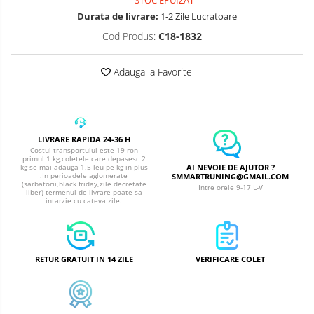
STOC EPUIZAT
Durata de livrare:
1-2 Zile Lucratoare
Cod Produs:
C18-1832
Adauga la Favorite
LIVRARE RAPIDA 24-36 H
Costul transportului este 19 ron
primul 1 kg,coletele care depasesc 2
AI NEVOIE DE AJUTOR ?
kg se mai adauga 1,5 leu pe kg in plus
.In perioadele aglomerate
SMMARTRUNING@GMAIL.COM
(sarbatorii,black friday,zile decretate
Intre orele 9-17 L-V
liber) termenul de livrare poate sa
intarzie cu cateva zile.
RETUR GRATUIT IN 14 ZILE
VERIFICARE COLET